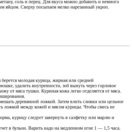
етану, соль и перец. Для вкуса можно добавить и немного
ным яйцом. Сверху посыпаем мелко нарезанный укроп.
 берется молодая курица, жирная или средней
рюшке, удалить внутренности, зоб вынуть через горловое
ожу от мяса тушки. Куриная кожа легко отделяется от мяса.
арширования.
емешать деревянной ложкой. Затем влить сливки или цельное
ть ложкой между кожей и мясом курицы. Чтобы смесь не
орма, курицу следует завернуть в салфетку или марлю и
ет в бульон. Варить надо на медленном огне 1 — 1,5 часа.