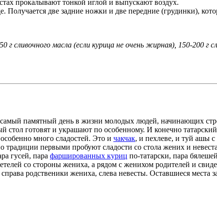
местах прокалывают тонкой иглой и выпускают воздух.
виде. Получается две задние ножки и две передние (грудинки), к
0 г сливочного масла (если курица не очень жирная), 150-200 г сл
 самый памятный день в жизни молодых людей, начинающих стро
ый стол готовят и украшают по особенному. И конечно татарски
 особенно много сладостей. Это и
чакчак
, и пехлеве, и туй ашы с
По традиции первыми пробуют сладости со стола жених и невеста
ра гусей, пара
фаршированных куриц
по-татарски, пара бялешей
етелей со стороны жениха, а рядом с женихом родителей и свиде
, справа родственики жениха, слева невесты. Оставшиеся места 