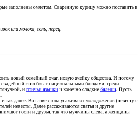
оторые заполнены омлетом. Сваренную курицу можно поставить в
ивок или молока, соль, перец.
ить новый семейный очаг, новую ячейку общества. И потому
й свадебный стол богат национальными блюдами, среди
 тянучкой, и
птичьи язычки
и конечно сладкие
бялеши
. Пусть
.
 и так далее. Во главе стола усаживают молодоженов (невесту с
телей невесты. Далее рассаживаются сватья и другие
занимают гости и друзья, так что мужчины слева, а женщины