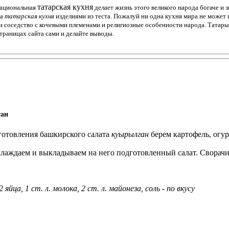
татарская кухня
Национальная
делает жизнь этого великого народа богаче и 
та
татарская кухня
изделиями из теста. Пожалуй ни одна кухня мира не может 
 соседство с кочевыми племенами и религиозные особенности народа. Татары 
траницах сайта сами и делайте выводы.
ан
готовления башкирского салата
куырылган
берем картофель, огур
хлаждаем и выкладываем на него подготовленный салат. Сворачи
йца, 1 ст. л. молока, 2 ст. л. майонеза, соль - по вкусу