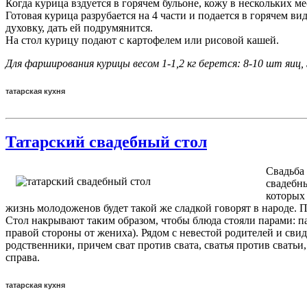
Когда курица вздуется в горячем бульоне, кожу в нескольких 
Готовая курица разрубается на 4 части и подается в горячем 
духовку, дать ей подрумянится.
На стол курицу подают с картофелем или рисовой кашей.
Для фарширования курицы весом 1-1,2 кг берется: 8-10 шт яиц, 5
татарская кухня
Татарский свадебный стол
Свадьба
свадебн
которых
жизнь молодоженов будет такой же сладкой говорят в народе. 
Стол накрывают таким образом, чтобы блюда стояли парами: па
правой стороны от жениха). Рядом с невестой родителей и свид
родственники, причем сват против свата, сватья против сватьи
справа.
татарская кухня