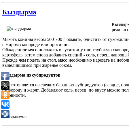
Кыздырма
Кыздырма
реже исп
Мякоть конины весом 500-700 г обмыть, очистить от сухожилий
с жиром сковороде или противне.
Обжаренное мясо положить в гусятницу или глубокую сковоро
картофель, затем снова добавить специй - соль, перец, лавровы
Прежде чем подать на стол, мясо необходимо нарезать на небо
выделившимся при жаренье соком.
Кыздырма из субпродуктов
Приготовляется из свежих бараньих субпродуктов (сердце, поч
сковороду и жарят. Добавляют соль, перец, по вкусу можно п
готовности.
татарская кухня