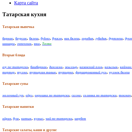
Карта сайта
Татарская кухня
Татарская выпечка
,
,
,
,
,
,
,
,
,
бармак
баурсак
бялеш
будэнэ
буккэн
вак бялеш
горабия
губадия
дуртмеш
дучм
,
,
,
шишара
эчпочмак
юка
Тесто
Вторые блюда
,
,
,
,
,
,
азу по-татарски
бишбармак
димлама
жылгыр
казанский плов
казылык
каймак
,
,
,
,
,
тартар
тулма
тутырган тавык
тутырма
фаршированный гусь
чулмек бялеш
Татарские супы
,
,
,
,
,
молочный суп
ойрэ
окрошка по-татарски
салма
солянка по-татарски
токмач
Татарские напитки
,
,
,
,
,
айран
буза
катык
кумыс
чай по-татарски
шербет
Татарские салаты, каши и другие