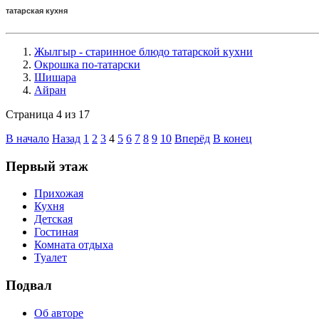
татарская кухня
Жылгыр - старинное блюдо татарской кухни
Окрошка по-татарски
Шишара
Айран
Страница 4 из 17
В начало
Назад
1
2
3
4
5
6
7
8
9
10
Вперёд
В конец
Первый этаж
Прихожая
Кухня
Детская
Гостиная
Комната отдыха
Туалет
Подвал
Об авторе