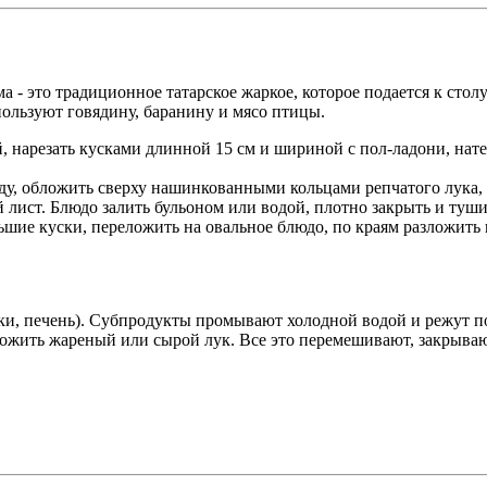
 - это традиционное татарское жаркое, которое подается к стол
ользуют говядину, баранину и мясо птицы.
, нарезать кусками длинной 15 см и шириной с пол-ладони, нате
ду, обложить сверху нашинкованными кольцами репчатого лука,
й лист. Блюдо залить бульоном или водой, плотно закрыть и туши
льшие куски, переложить на овальное блюдо, по краям разложить
ки, печень). Субпродукты промывают холодной водой и режут по
оложить жареный или сырой лук. Все это перемешивают, закрыва