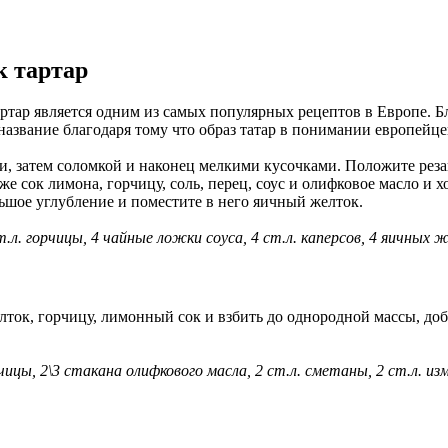
к тартар
ртар является одним из самых популярных рецептов в Европе. Б
название благодаря тому что образ татар в понимании европейце
, затем соломкой и наконец мелкими кусочками. Положите реза
е сок лимона, горчицу, соль, перец, соус и олифковое масло и 
ьшое углубление и поместите в него яичный желток.
.л. горчицы, 4 чайные ложки соуса, 4 ст.л. каперсов, 4 яичных ж
лток, горчицу, лимонный сок и взбить до однородной массы, доб
ицы, 2\3 стакана олифкового масла, 2 ст.л. сметаны, 2 ст.л. из