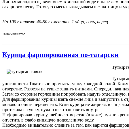
Листья молодого щавеля моем в холодной воде и нарезаем поло
сахарного песку. Готовую смесь выкладываем в салатницу и у
На 100 г щавеля: 40-50 г сметаны, 1 яйцо, соль, перец
татарская кухня
Курица фаршированная по-татарски
Тутырг
Тутырга
упитанности.Тщательно промыть тушку холодной водой. Кожу на
отверстие. Разрезы на тушке зашить нитками. Спереди, начиная
Затем со стороны горловины попробовать надуть отделенную, к
Для фарширования курицы взять свежие яйца и выпустить в отд
молоко и опять перемешать. Если курица не жирная, в яйца м
протекала в тушку, нужно шею заправить внутрь.
Нафаршировав курицу, шейное отверстие (в коже) нужно крепко
опустить в слабо кипящую подсоленную воду.
Необходимо внимательно следить за тем, как варится фарширов