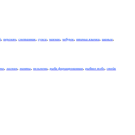
,
,
,
,
,
,
,
,
й
перемяч
сметанник
сумса
чакчак
чебурек
птичьи язычки
шаньга
,
,
,
,
,
,
рма
лагман
манты
пельмени
рыба фаршированная
рыбное тэбэ
стейк