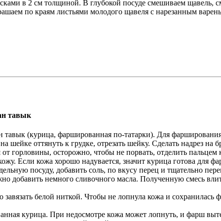
сками в 2 см толщиной. В глубокой посуде смешиваем щавель, см
крашаем по краям листьями молодого щавеля с нарезанным варе
ан тавык
н тавык (курица, фаршированная по-татарки). Для фарширования
 шейке оттянуть к грудке, отрезать шейку. Сделать надрез на б
 от горловины, осторожно, чтобы не порвать, отделить пальцем к
ожу. Если кожа хорошо надувается, значит курица готова для ф
ельную посуду, добавить соль, по вкусу перец и тщательно пер
ожно добавить немного сливочного масла. Полученную смесь вли
 завязать белой ниткой. Чтобы не лопнула кожа и сохранилась ф
анная курица. При недосмотре кожа может лопнуть, и фарш вытеч