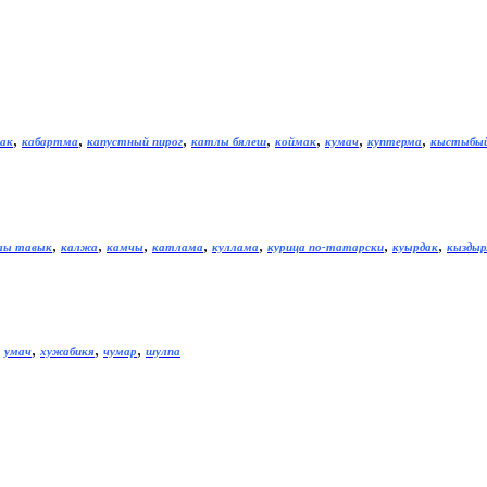
,
,
,
,
,
,
,
ак
кабартма
капустный пирог
катлы бялеш
коймак
кумач
куптерма
кыстыбы
,
,
,
,
,
,
,
лы тавык
калжа
камчы
катлама
куллама
курица по-татарски
куырдак
кызды
,
,
,
,
умач
хужабикя
чумар
шулпа