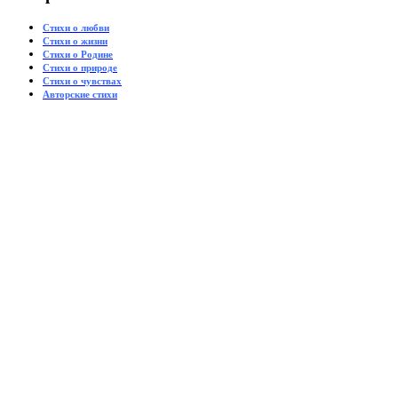
Стихи о любви
Стихи о жизни
Стихи о Родине
Стихи о природе
Стихи о чувствах
Авторские стихи