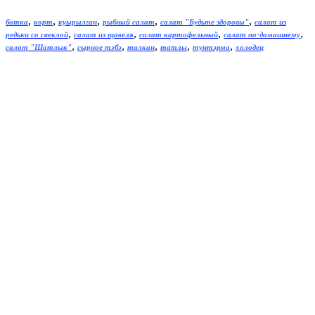
,
,
,
,
,
ботка
корт
куырылган
рыбный салат
салат "Будьте здоровы"
салат из
,
,
,
,
редьки со свеклой
салат из щавеля
салат картофельный
салат по-домашнему
,
,
,
,
,
салат "Шатлык"
сырное тэбэ
талкан
татлы
тунтэрма
холодец