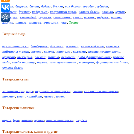
,
,
,
,
,
,
,
,
бармак
баурсак
бялеш
будэнэ
буккэн
вак бялеш
горабия
губадия
,
,
,
,
,
,
,
дуртмеш
дучмак
кабартма
капустный пирог
катлы бялеш
коймак
кумач
,
,
,
,
,
,
,
куптерма
кыстыбый
перемяч
сметанник
сумса
чакчак
чебурек
птичьи
,
,
,
,
,
язычки
шаньга
шишара
эчпочмак
юка
Тесто
Вторые блюда
,
,
,
,
,
,
азу по-татарски
бишбармак
димлама
жылгыр
казанский плов
казылык
,
,
,
,
,
,
каймаклы тавык
калжа
камчы
катлама
куллама
курица по-татарски
,
,
,
,
,
,
куырдак
кыздырма
лагман
манты
пельмени
рыба фаршированная
рыбное
,
,
,
,
,
,
тэбэ
стейк тартар
тулма
тутырган тавык
тутырма
фаршированный гусь
чулмек бялеш
Татарские супы
,
,
,
,
,
молочный суп
ойрэ
окрошка по-татарски
салма
солянка по-татарски
,
,
,
,
токмач
умач
хужабикя
чумар
шулпа
Татарские напитки
,
,
,
,
,
айран
буза
катык
кумыс
чай по-татарски
шербет
Татарские салаты, каши и другие