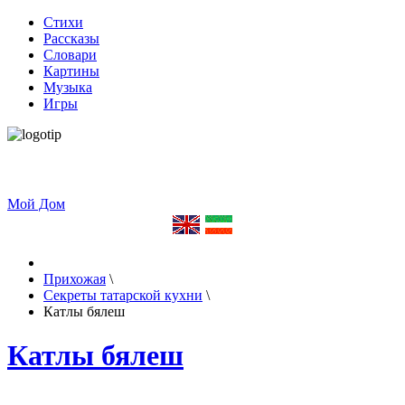
Стихи
Рассказы
Словари
Картины
Музыка
Игры
Мой Дом
Прихожая
\
Секреты татарской кухни
\
Катлы бялеш
Катлы бялеш