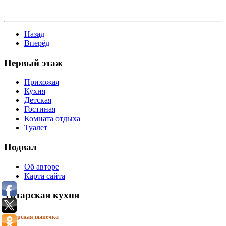
Майор полиции Ленар Гайсин готовит катлы бялеш. Ведущий
телепрограммы Руслан Шарафутдинов.
Назад
Вперёд
Первый этаж
Прихожая
Кухня
Детская
Гостиная
Комната отдыха
Туалет
Подвал
Об авторе
Карта сайта
Татарская кухня
Татарская выпечка