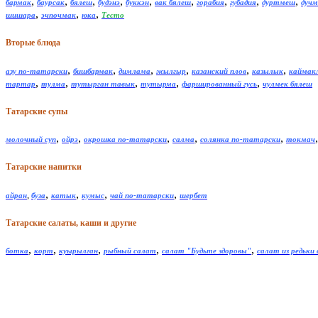
,
,
,
,
,
,
,
,
,
бармак
баурсак
бялеш
будэнэ
буккэн
вак бялеш
горабия
губадия
дуртмеш
дучм
,
,
,
шишара
эчпочмак
юка
Тесто
Вторые блюда
,
,
,
,
,
,
азу по-татарски
бишбармак
димлама
жылгыр
казанский плов
казылык
каймак
,
,
,
,
,
тартар
тулма
тутырган тавык
тутырма
фаршированный гусь
чулмек бялеш
Татарские супы
,
,
,
,
,
молочный суп
ойрэ
окрошка по-татарски
салма
солянка по-татарски
токмач
Татарские напитки
,
,
,
,
,
айран
буза
катык
кумыс
чай по-татарски
шербет
Татарские салаты, каши и другие
,
,
,
,
,
ботка
корт
куырылган
рыбный салат
салат "Будьте здоровы"
салат из редьки 