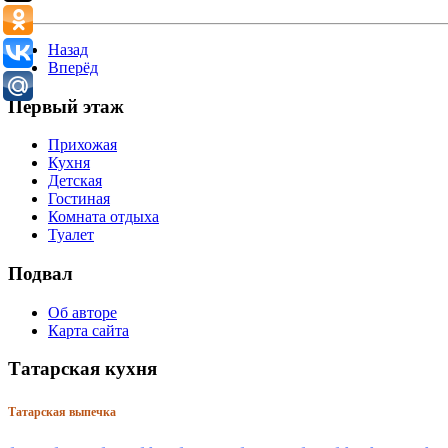
Зиннуров Ильдус готовит манты. Ведущий телепрограммы Тим
Назад
Вперёд
Первый этаж
Прихожая
Кухня
Детская
Гостиная
Комната отдыха
Туалет
Подвал
Об авторе
Карта сайта
Татарская кухня
Татарская выпечка