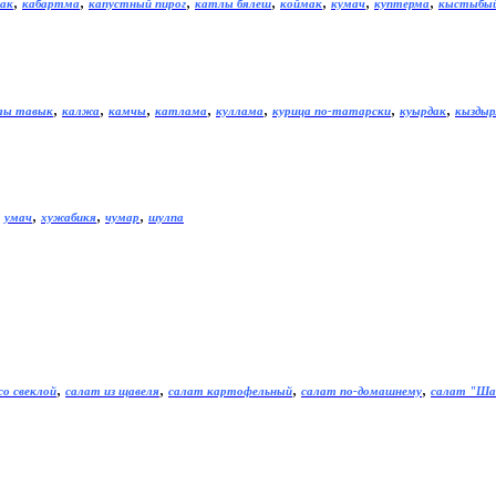
,
,
,
,
,
,
,
ак
кабартма
капустный пирог
катлы бялеш
коймак
кумач
куптерма
кыстыбы
,
,
,
,
,
,
,
лы тавык
калжа
камчы
катлама
куллама
курица по-татарски
куырдак
кызды
,
,
,
,
умач
хужабикя
чумар
шулпа
,
,
,
,
со свеклой
салат из щавеля
салат картофельный
салат по-домашнему
салат "Ш