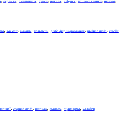
,
,
,
,
,
,
,
,
й
перемяч
сметанник
сумса
чакчак
чебурек
птичьи язычки
шаньга
,
,
,
,
,
,
рма
лагман
манты
пельмени
рыба фаршированная
рыбное тэбэ
стейк
,
,
,
,
,
атлык"
сырное тэбэ
талкан
татлы
тунтэрма
холодец