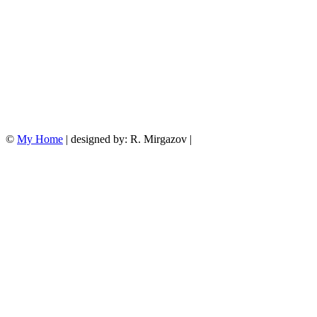
©
My Home
| designed by: R. Mirgazov |