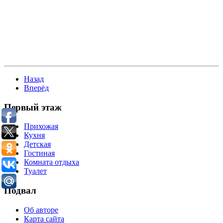
Гимранова Диляра готовит баурсаки. Ведущий
телепрограммы Тимур Перцев
Назад
Вперёд
Первый этаж
Прихожая
Кухня
Детская
Гостиная
Комната отдыха
Туалет
Подвал
Об авторе
Карта сайта