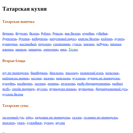
Татарская кухня
Татарская выпечка
,
,
,
,
,
,
,
,
бармак
баурсак
бялеш
будэнэ
буккэн
вак бялеш
горабия
губадия
,
,
,
,
,
,
,
дуртмеш
дучмак
кабартма
капустный пирог
катлы бялеш
коймак
кумач
,
,
,
,
,
,
,
куптерма
кыстыбый
перемяч
сметанник
сумса
чакчак
чебурек
птичьи
,
,
,
,
,
язычки
шаньга
шишара
эчпочмак
юка
Тесто
Вторые блюда
,
,
,
,
,
,
азу по-татарски
бишбармак
димлама
жылгыр
казанский плов
казылык
,
,
,
,
,
,
каймаклы тавык
калжа
камчы
катлама
куллама
курица по-татарски
,
,
,
,
,
,
куырдак
кыздырма
лагман
манты
пельмени
рыба фаршированная
рыбное
,
,
,
,
,
,
тэбэ
стейк тартар
тулма
тутырган тавык
тутырма
фаршированный гусь
чулмек бялеш
Татарские супы
,
,
,
,
,
молочный суп
ойрэ
окрошка по-татарски
салма
солянка по-татарски
,
,
,
,
токмач
умач
хужабикя
чумар
шулпа