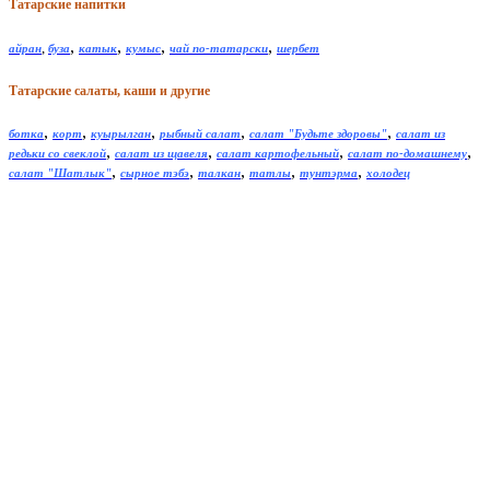
Татарские напитки
,
,
,
,
,
айран
буза
катык
кумыс
чай по-татарски
шербет
Татарские салаты, каши и другие
,
,
,
,
,
ботка
корт
куырылган
рыбный салат
салат "Будьте здоровы"
салат из
,
,
,
,
редьки со свеклой
салат из щавеля
салат картофельный
салат по-домашнему
,
,
,
,
,
салат "Шатлык"
сырное тэбэ
талкан
татлы
тунтэрма
холодец