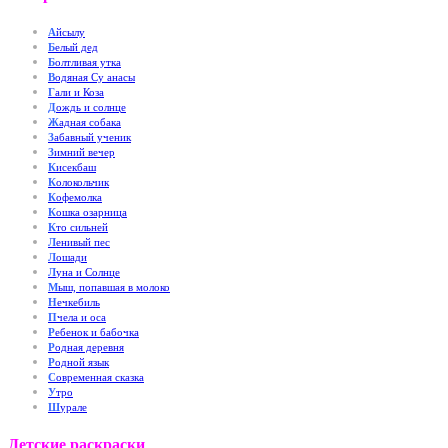
А
йсылу
Б
елый дед
Б
олтливая утка
В
одяная Су анасы
Г
али и Коза
Д
ождь и солнце
Ж
адная собака
З
абавный ученик
З
имний вечер
К
исекбаш
К
олокольчик
К
офемолка
К
ошка озарница
К
то сильней
Л
енивый пес
Л
ошади
Л
уна и Солнце
М
ыш, попавшая в молоко
Н
ечкебиль
П
чела и оса
Р
ебенок и бабочка
Р
одная деревня
Р
одной язык
С
овременная сказка
У
тро
Ш
урале
Детские раскраски