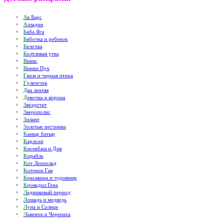
А
к Барс
А
лладин
Б
аба Яга
Б
абочка и ребенок
Б
елочка
Б
олтливая утка
В
инкс
В
инни Пух
Г
ном и черная птица
Г
ульчечек
Д
ва лентяя
Д
евочка и ворона
З
вездочет
З
верополис
З
илант
З
олотые песчинки
К
амыр батыр
К
арлсон
К
исекбаш и Див
К
орабль
К
от Леопольд
К
отенок Гав
К
расавица и чудовище
К
рокодил Гена
Л
едниковый период
Л
ошадь и медведь
Л
уна и Солнце
Л
ьвенок и Черепаха