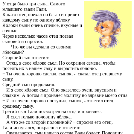
У отца было три сына. Самого
младшего звали Гали.
Как-то отец поехал на базар и привез
каждому сыну по одному яблоку.
Яблоки были очень спелые, вкусные и
сочные.
Через несколько часов отец позвал
сыновей и спросил:
− Что же вы сделали со своими
яблоками?
Старший сын ответил:
− Отец, я свое яблоко съел. Но сохранил семена, чтобы
посеять их в нашем саду и вырастить яблоню.
− Ты очень хорошо сделал, сынок, - сказал отец старшему
сыну.
Средний сын продолжил:
− И я свое яблоко съел. Оно оказалось очень вкусным и
сладким. А потом я произнес молитву во здравие моего отца.
− И ты очень хорошо поступил, сынок, - ответил отец
среднему сыну.
Третий сын Гали посмотрел на отца и произнес:
− Я съел только половину яблока.
− А что же со второй половиной? – спросил его отец.
Гали испугался, покраснел и ответил:
− Оказывается, сын нашего соседа Вали болеет. Половину