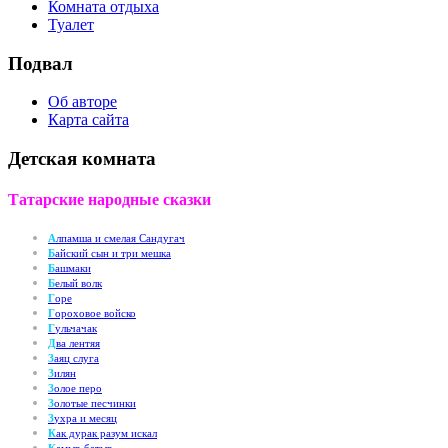
Комната отдыха
Туалет
Подвал
Об авторе
Карта сайта
Детская комната
Татарские народные сказки
А
лпамша и смелая Сандугач
Б
айский сын и три мешка
Б
ашмаки
Б
елый волк
Г
оре
Г
ороховое войско
Г
ульчачак
Д
ва лентяя
З
аяц слуга
З
илян
З
олое перо
З
олотые песчинки
З
ухра и месяц
К
ак дурак разум искал