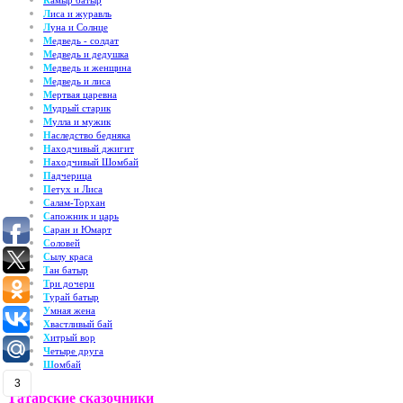
К
амыр батыр
Л
иса и журавль
Л
уна и Солнце
М
едведь - солдат
М
едведь и дедушка
М
едведь и женщина
М
едведь и лиса
М
ертвая царевна
М
удрый старик
М
улла и мужик
Н
аследство бедняка
Н
аходчивый джигит
Н
аходчивый Шомбай
П
адчерица
П
етух и Лиса
С
алам-Торхан
С
апожник и царь
С
аран и Юмарт
С
оловей
С
ылу краса
Т
ан батыр
Т
ри дочери
Т
урай батыр
У
мная жена
Х
вастливый бай
Х
итрый вор
Ч
етыре друга
Ш
омбай
3
Татарские сказочники