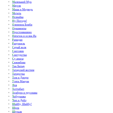
М
аленький Мук
М
аугли
М
аша и Медведь
М
ечеть
Н
езнайка
Н
у Погоди!
О
лененок Бэмби
О
рнаменты
П
ростоквашино
П
ятачок и ослик Иа
Р
амадан
Р
апунцель
С
ерый волк
С
неговик
С
негурочка
С
у анасы
С
ююмбике
Т
ан Батыр
Т
атарский костюм
Т
атарочка
Т
ом и Джери
У
тята Макдак
Ф
ея
Х
оттабыч
Х
рабрец и трусишка
Ч
ебурашка
Ч
ип и Дейл
Ш
айбу, Шайбу!
Ш
рек
Ш
урале