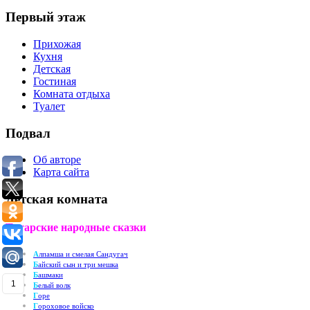
Первый этаж
Прихожая
Кухня
Детская
Гостиная
Комната отдыха
Туалет
Подвал
Об авторе
Карта сайта
Детская комната
Татарские народные сказки
А
лпамша и смелая Сандугач
Б
айский сын и три мешка
Б
ашмаки
1
Б
елый волк
Г
оре
Г
ороховое войско