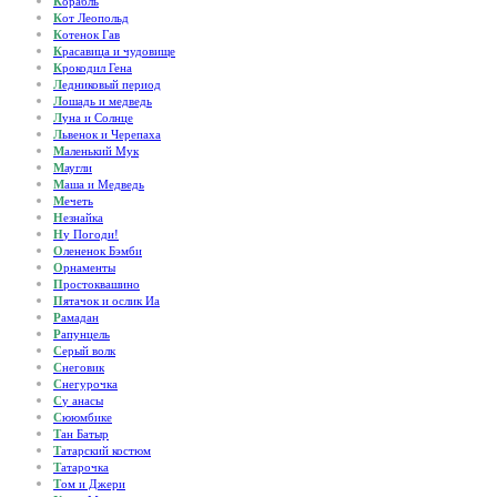
К
орабль
К
от Леопольд
К
отенок Гав
К
расавица и чудовище
К
рокодил Гена
Л
едниковый период
Л
ошадь и медведь
Л
уна и Солнце
Л
ьвенок и Черепаха
М
аленький Мук
М
аугли
М
аша и Медведь
М
ечеть
Н
езнайка
Н
у Погоди!
О
лененок Бэмби
О
рнаменты
П
ростоквашино
П
ятачок и ослик Иа
Р
амадан
Р
апунцель
С
ерый волк
С
неговик
С
негурочка
С
у анасы
С
ююмбике
Т
ан Батыр
Т
атарский костюм
Т
атарочка
Т
ом и Джери