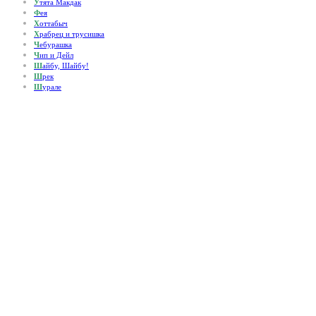
У
тята Макдак
Ф
ея
Х
оттабыч
Х
рабрец и трусишка
Ч
ебурашка
Ч
ип и Дейл
Ш
айбу, Шайбу!
Ш
рек
Ш
урале