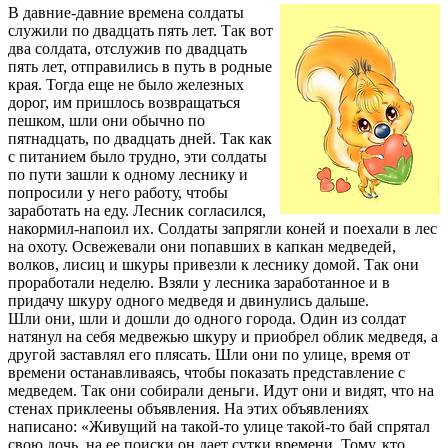
В давние-давние времена солдаты
служили по двадцать пять лет. Так вот
два солдата, отслужив по двадцать
пять лет, отправились в путь в родные
края. Тогда еще не было железных
дорог, им пришлось возвращаться
пешком, шли они обычно по
пятнадцать, по двадцать дней. Так как
с питанием было трудно, эти солдаты
по пути зашли к одному леснику и
попросили у него работу, чтобы
заработать на еду. Лесник согласился,
накормил-напоил их. Солдаты запрягли коней и поехали в лес
на охоту. Освежевали они попавших в капкан медведей,
волков, лисиц и шкуры привезли к леснику домой. Так они
проработали неделю. Взяли у лесника заработанное и в
придачу шкуру одного медведя и двинулись дальше.
Шли они, шли и дошли до одного города. Один из солдат
натянул на себя медвежью шкуру и приобрел облик медведя, а
другой заставлял его плясать. Шли они по улице, время от
времени останавливаясь, чтобы показать представление с
медведем. Так они собирали деньги. Идут они и видят, что на
стенах приклеены объявления. На этих объявлениях
написано: «Живущий на такой-то улице такой-то бай спрятал
свою дочь, на ее поиски он дает сутки времени. Тому, кто