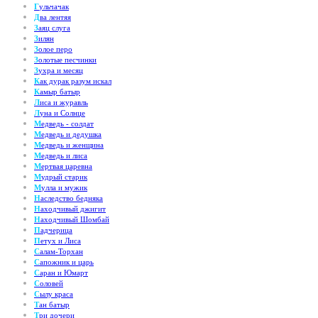
Г
ульчачак
Д
ва лентяя
З
аяц слуга
З
илян
З
олое перо
З
олотые песчинки
З
ухра и месяц
К
ак дурак разум искал
К
амыр батыр
Л
иса и журавль
Л
уна и Солнце
М
едведь - солдат
М
едведь и дедушка
М
едведь и женщина
М
едведь и лиса
М
ертвая царевна
М
удрый старик
М
улла и мужик
Н
аследство бедняка
Н
аходчивый джигит
Н
аходчивый Шомбай
П
адчерица
П
етух и Лиса
С
алам-Торхан
С
апожник и царь
С
аран и Юмарт
С
оловей
С
ылу краса
Т
ан батыр
Т
ри дочери