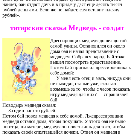
найдет, бай отдаст дочь и в придачу даст еще десять тысяч
рублей деньгами. Если же не найдет, сам оставит тысячу
рублей».
татарская сказка Медведь - солдат
Дрессировщик медведя дошел до той
самой улицы. Остановился он около
дома бая и начал представление с
медведем. Собрался народ. Бай тоже
вышел посмотреть представление.
Потом бай пригласил дрессировщика к
себе домой:
— У меня есть отец и мать, никуда они
не выходят, старые уже, сколько
возьмешь за то, чтобы с часок показать
игру медведя для них? — спрашивает
бай.
Поводырь медведя сказал:
— За один час сто рублей.
Потом бай повел медведя к себе домой. Лжедрессировщик
медведя остался дома, чтобы покушать. У этого бая не было
ни отца, ни матери, медведя он повел лишь для того, чтобы
показать своей спрятавшейся дочери. Отвел он медведя в