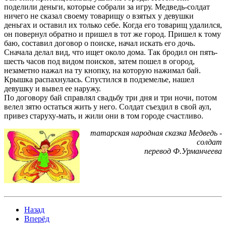
поделили деньги, которые собрали за игру. Медведь-солдат
ничего не сказал своему товарищу о взятых у девушки
деньгах и оставил их только себе. Когда его товарищ удалился,
он повернул обратно и пришел в тот же город. Пришел к тому
баю, составил договор о поиске, начал искать его дочь.
Сначала делал вид, что ищет около дома. Так бродил он пять-
шесть часов под видом поисков, затем пошел в огород,
незаметно нажал на ту кнопку, на которую нажимал бай.
Крышка распахнулась. Спустился в подземелье, нашел
девушку и вывел ее наружу.
По договору бай справлял свадьбу три дня и три ночи, потом
велел зятю остаться жить у него. Солдат съездил в свой аул,
привез старуху-мать, и жили они в том городе счастливо.
татарская народная сказка Медведь -
солдат
перевод Ф.Урманчеева
Назад
Вперёд