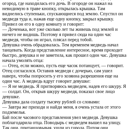
огород, где находилась его дочь. В огороде он нажал на
невидимую в траве кнопку, открылась крышка. Там
виднелись ступеньки, спускающиеся под землю. Спустил он
медведя туда и, нажав еще одну кнопку, закрыл крышку.
Привел он его в одну комнату и говорит:
— Доченька, вот уже сколько лет ты живешь под землей и
ничего не видишь. Поэтому я привел сюда на один час
медведя, чтобы он играл, плясал перед тобой.
Девушка очень обрадовалась. Тем временем медведь начал
танцевать. Когда представление интересное, время проходит
быстро, девушка и не заметила, как прошел один час. Девушка
начала умолять отца:
— Отец, если можно, пусть еще часок потанцует, — говорит.
Отец согласился. Оставив медведя с дочерью, сам ушел
наверх, чтобы попросить у его хозяина разрешения еще на
один час. А медведь вдруг говорит девушке:
— Я не медведь. Я притворяюсь медведем, надев его шкуру. Я
— солдат. Он, открыв шкуру медведя, показал свое лицо
девушке.
Девушка дала солдату тысячу рублей со словами:
— Завтра же приходи и найди меня, я очень устала от этого
подземелья.
Бай после часового представления увел медведя. Девушка
поблагодарила отца. Поводырь с медведем вышел на улицу.
Так они, пританцовывая, ушли из города. Потом они