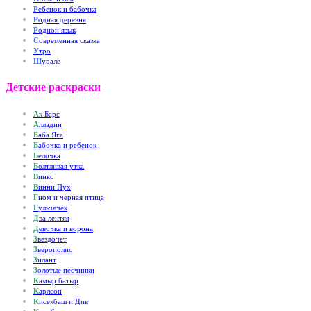
Р
ебенок и бабочка
Р
одная деревня
Р
одной язык
С
овременная сказка
У
тро
Ш
урале
Детские раскраски
А
к Барс
А
лладин
Б
аба Яга
Б
абочка и ребенок
Б
елочка
Б
олтливая утка
В
инкс
В
инни Пух
Г
ном и черная птица
Г
ульчечек
Д
ва лентяя
Д
евочка и ворона
З
вездочет
З
верополис
З
илант
З
олотые песчинки
К
амыр батыр
К
арлсон
К
исекбаш и Див