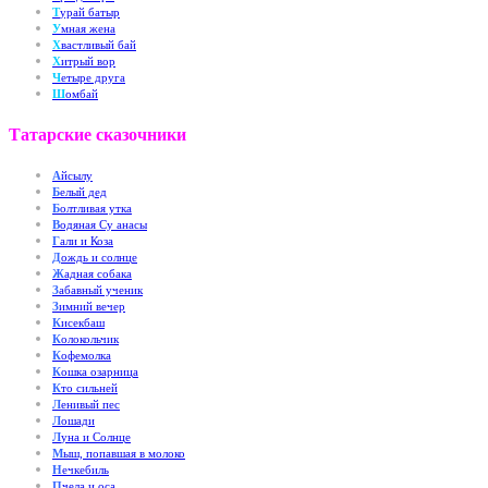
Т
урай батыр
У
мная жена
Х
вастливый бай
Х
итрый вор
Ч
етыре друга
Ш
омбай
Татарские сказочники
А
йсылу
Б
елый дед
Б
олтливая утка
В
одяная Су анасы
Г
али и Коза
Д
ождь и солнце
Ж
адная собака
З
абавный ученик
З
имний вечер
К
исекбаш
К
олокольчик
К
офемолка
К
ошка озарница
К
то сильней
Л
енивый пес
Л
ошади
Л
уна и Солнце
М
ыш, попавшая в молоко
Н
ечкебиль
П
чела и оса