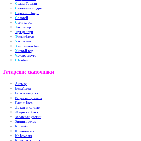
С
алам-Торхан
С
апожник и царь
С
аран и Юмарт
С
оловей
С
ылу краса
Т
ан батыр
Т
ри дочери
Т
урай батыр
У
мная жена
Х
вастливый бай
Х
итрый вор
Ч
етыре друга
Ш
омбай
Татарские сказочники
А
йсылу
Б
елый дед
Б
олтливая утка
В
одяная Су анасы
Г
али и Коза
Д
ождь и солнце
Ж
адная собака
З
абавный ученик
З
имний вечер
К
исекбаш
К
олокольчик
К
офемолка
К
ошка озарница