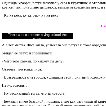
Однажды храбрец петух заскучал у себя в курятнике и отправил
кругом, так привольно дышалось, взмахнул крыльями петух и г
- Ку-ка-реку, ку-ка-реку, ку-ка-реку
с
Could not play video.
There was a problem trying to load the
video.
А в тех местах Лиса жила, услыхала она петуха и тоже обрадова
Error code: html5_video:4
Увидел ее петух и спрашивает:
- Чего тебе рыжая, по какому ты делу?
Отвечает плутовка лиса:
- Возвращаюсь я из города, услышала твой приятный голосок и с
Петух говорит:
- Ну рассказывай тогда, что за новость.
- Бежала я мимо базарной площади, а там как раз глашатай кри
мире, не держат в душе зла. Сильный пусть не трогает слабого,