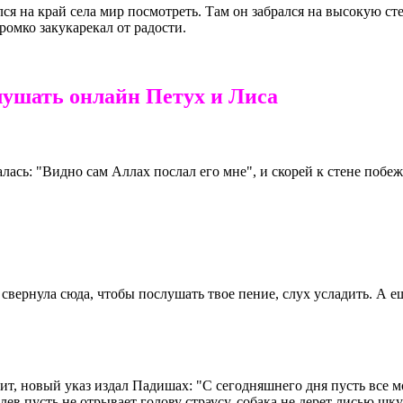
ся на край села мир посмотреть. Там он забрался на высокую сте
ромко закукарекал от радости.
лушать онлайн Петух и Лиса
лась: "Видно сам Аллах послал его мне", и скорей к стене побеж
вернула сюда, чтобы послушать твое пение, слух усладить. А еще
чит, новый указ издал Падишах: "С сегодняшнего дня пусть все 
 лев пусть не отрывает голову страусу, собака не дерет лисью шку