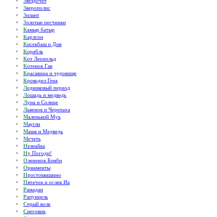
З
вездочет
З
верополис
З
илант
З
олотые песчинки
К
амыр батыр
К
арлсон
К
исекбаш и Див
К
орабль
К
от Леопольд
К
отенок Гав
К
расавица и чудовище
К
рокодил Гена
Л
едниковый период
Л
ошадь и медведь
Л
уна и Солнце
Л
ьвенок и Черепаха
М
аленький Мук
М
аугли
М
аша и Медведь
М
ечеть
Н
езнайка
Н
у Погоди!
О
лененок Бэмби
О
рнаменты
П
ростоквашино
П
ятачок и ослик Иа
Р
амадан
Р
апунцель
С
ерый волк
С
неговик