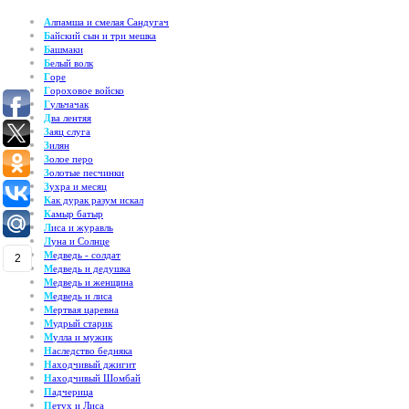
А
лпамша и смелая Сандугач
Б
айский сын и три мешка
Б
ашмаки
Б
елый волк
Г
оре
Г
ороховое войско
Г
ульчачак
Д
ва лентяя
З
аяц слуга
З
илян
З
олое перо
З
олотые песчинки
З
ухра и месяц
К
ак дурак разум искал
К
амыр батыр
Л
иса и журавль
Л
уна и Солнце
М
едведь - солдат
2
М
едведь и дедушка
М
едведь и женщина
М
едведь и лиса
М
ертвая царевна
М
удрый старик
М
улла и мужик
Н
аследство бедняка
Н
аходчивый джигит
Н
аходчивый Шомбай
П
адчерица
П
етух и Лиса