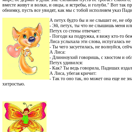
вместе живут и волки, и овцы, и ястребы, и голуби." Вот так п
обнимку, пусть все увидят, как мы с тобой исполняем указ Пад
А петух будто бы и не слышит ее, не обр
- Эй, петух, ты что не слышишь меня ил
Петух со стены отвечает:
- Погоди ка подружка, я вижу кто-то беж
Лиса услыхала эти слова, испугалась не н
- Ты чего засуетилась, не волнуйся, сей
А Лиса:
- Длинноухий говоришь, с хвостом и обле
Петух удивился:
- Как? Ты ведь говорила, Падишах издал 
А Лиса, убегая кричит:
- Так то оно так, но может она еще не з
хитростью.