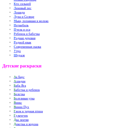
К
то сильней
Л
енивый пес
Л
ошади
Л
уна и Солнце
М
ыш, попавшая в молоко
Н
ечкебиль
П
чела и оса
Р
ебенок и бабочка
Р
одная деревня
Р
одной язык
С
овременная сказка
У
тро
Ш
урале
Детские раскраски
А
к Барс
А
лладин
Б
аба Яга
Б
абочка и ребенок
Б
елочка
Б
олтливая утка
В
инкс
В
инни Пух
Г
ном и черная птица
Г
ульчечек
Д
ва лентяя
Д
евочка и ворона