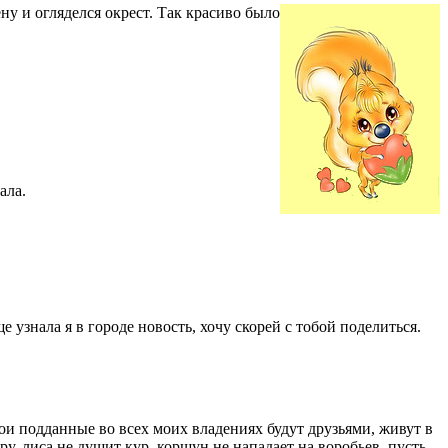
ну и огляделся окрест. Так красиво было
ала.
 узнала я в городе новость, хочу скорей с тобой поделиться.
мои подданные во всех моих владениях будут друзьями, живут в
ру, лиса не душит кур, коршун не нападает на воробьев, пусть