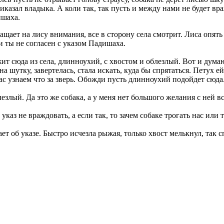
риказал владыка. А коли так, так пусть и между нами не будет в
ишаха.
ащает на лису внимания, все в сторону села смотрит. Лиса опять 
и ты не согласен с указом Падишаха.
ит сюда из села, длинноухий, с хвостом и облезлый. Вот и думаю
а шутку, завертелась, стала искать, куда бы спрятаться. Петух ей
час узнаем что за зверь. Обожди пусть длинноухий подойдет сюда
злый. Да это же собака, а у меня нет большого желания с ней вс
указ не враждовать, а если так, то зачем собаке трогать нас или
нает об указе. Быстро исчезла рыжая, только хвост мелькнул, так 