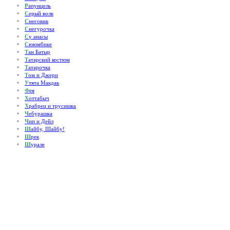
Р
апунцель
С
ерый волк
С
неговик
С
негурочка
С
у анасы
С
ююмбике
Т
ан Батыр
Т
атарский костюм
Т
атарочка
Т
ом и Джери
У
тята Макдак
Ф
ея
Х
оттабыч
Х
рабрец и трусишка
Ч
ебурашка
Ч
ип и Дейл
Ш
айбу, Шайбу!
Ш
рек
Ш
урале