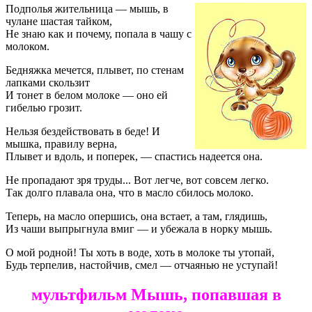
Подполья жительница — мышь, в
чулане шастая тайком,
Не знаю как и почему, попала в чашу с
молоком.
Бедняжка мечется, плывет, по стенам
лапками скользит
И тонет в белом молоке — оно ей
гибелью грозит.
Нельзя бездействовать в беде! И
мышка, правилу верна,
Плывет и вдоль, и поперек, — спастись надеется она.
Не пропадают зря труды... Вот легче, вот совсем легко.
Так долго плавала она, что в масло сбилось молоко.
Теперь, на масло опершись, она встает, а там, глядишь,
Из чаши выпрыгнула вмиг — и убежала в норку мышь.
О мой родной! Ты хоть в воде, хоть в молоке ты утопай,
Будь терпелив, настойчив, смел — отчаянью не уступай!
мультфильм Мышь, попавшая в