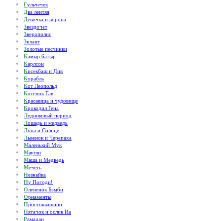
Г
ульчечек
Д
ва лентяя
Д
евочка и ворона
З
вездочет
З
верополис
З
илант
З
олотые песчинки
К
амыр батыр
К
арлсон
К
исекбаш и Див
К
орабль
К
от Леопольд
К
отенок Гав
К
расавица и чудовище
К
рокодил Гена
Л
едниковый период
Л
ошадь и медведь
Л
уна и Солнце
Л
ьвенок и Черепаха
М
аленький Мук
М
аугли
М
аша и Медведь
М
ечеть
Н
езнайка
Н
у Погоди!
О
лененок Бэмби
О
рнаменты
П
ростоквашино
П
ятачок и ослик Иа
Р
амадан