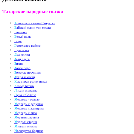
Татарские народные сказки
А
лпамша и смелая Сандугач
Б
айский сын и три мешка
Б
ашмаки
Б
елый волк
Г
оре
Г
ороховое войско
Г
ульчачак
Д
ва лентяя
З
аяц слуга
З
илян
З
олое перо
З
олотые песчинки
З
ухра и месяц
К
ак дурак разум искал
К
амыр батыр
Л
иса и журавль
Л
уна и Солнце
М
едведь - солдат
М
едведь и дедушка
М
едведь и женщина
М
едведь и лиса
М
ертвая царевна
М
удрый старик
М
улла и мужик
Н
аследство бедняка