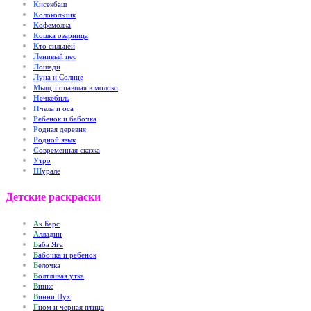
К
исекбаш
К
олокольчик
К
офемолка
К
ошка озарница
К
то сильней
Л
енивый пес
Л
ошади
Л
уна и Солнце
М
ыш, попавшая в молоко
Н
ечкебиль
П
чела и оса
Р
ебенок и бабочка
Р
одная деревня
Р
одной язык
С
овременная сказка
У
тро
Ш
урале
Детские раскраски
А
к Барс
А
лладин
Б
аба Яга
Б
абочка и ребенок
Б
елочка
Б
олтливая утка
В
инкс
В
инни Пух
Г
ном и черная птица