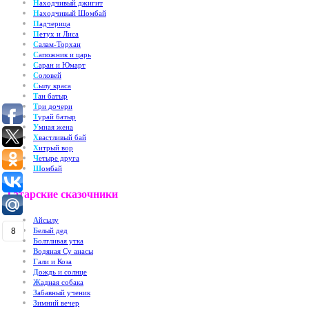
Н
аходчивый джигит
Н
аходчивый Шомбай
П
адчерица
П
етух и Лиса
С
алам-Торхан
С
апожник и царь
С
аран и Юмарт
С
оловей
С
ылу краса
Т
ан батыр
Т
ри дочери
Т
урай батыр
У
мная жена
Х
вастливый бай
Х
итрый вор
Ч
етыре друга
Ш
омбай
Татарские сказочники
А
йсылу
8
Б
елый дед
Б
олтливая утка
В
одяная Су анасы
Г
али и Коза
Д
ождь и солнце
Ж
адная собака
З
абавный ученик
З
имний вечер