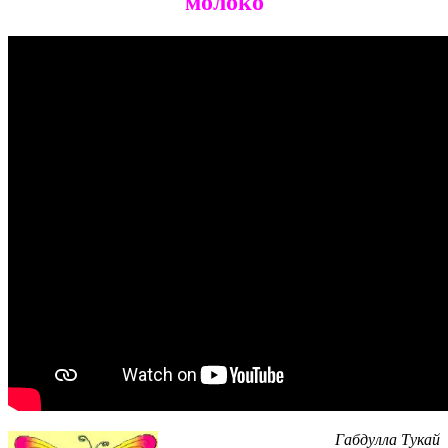
молоко
Габдулла Тукай