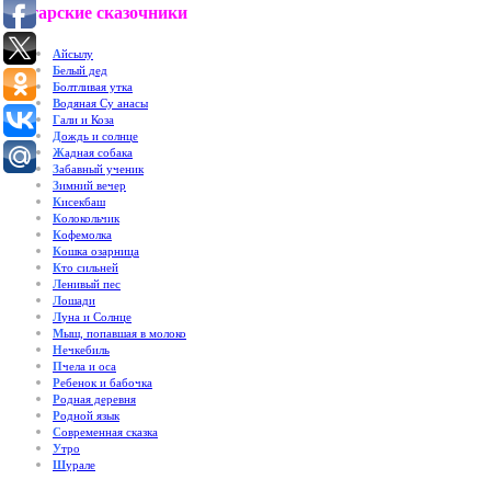
Татарские сказочники
А
йсылу
Б
елый дед
Б
олтливая утка
В
одяная Су анасы
Г
али и Коза
Д
ождь и солнце
Ж
адная собака
З
абавный ученик
З
имний вечер
К
исекбаш
К
олокольчик
К
офемолка
К
ошка озарница
К
то сильней
Л
енивый пес
Л
ошади
Л
уна и Солнце
М
ыш, попавшая в молоко
Н
ечкебиль
П
чела и оса
Р
ебенок и бабочка
Р
одная деревня
Р
одной язык
С
овременная сказка
У
тро
Ш
урале