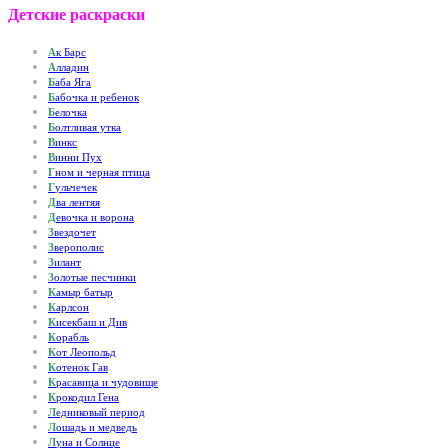
Детские раскраски
А
к Барс
А
лладин
Б
аба Яга
Б
абочка и ребенок
Б
елочка
Б
олтливая утка
В
инкс
В
инни Пух
Г
ном и черная птица
Г
ульчечек
Д
ва лентяя
Д
евочка и ворона
З
вездочет
З
верополис
З
илант
З
олотые песчинки
К
амыр батыр
К
арлсон
К
исекбаш и Див
К
орабль
К
от Леопольд
К
отенок Гав
К
расавица и чудовище
К
рокодил Гена
Л
едниковый период
Л
ошадь и медведь
Л
уна и Солнце