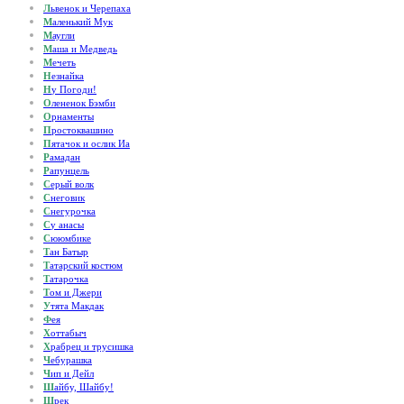
Л
ьвенок и Черепаха
М
аленький Мук
М
аугли
М
аша и Медведь
М
ечеть
Н
езнайка
Н
у Погоди!
О
лененок Бэмби
О
рнаменты
П
ростоквашино
П
ятачок и ослик Иа
Р
амадан
Р
апунцель
С
ерый волк
С
неговик
С
негурочка
С
у анасы
С
ююмбике
Т
ан Батыр
Т
атарский костюм
Т
атарочка
Т
ом и Джери
У
тята Макдак
Ф
ея
Х
оттабыч
Х
рабрец и трусишка
Ч
ебурашка
Ч
ип и Дейл
Ш
айбу, Шайбу!
Ш
рек