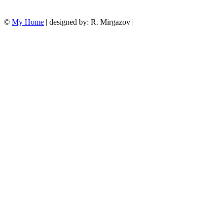
©
My Home
| designed by: R. Mirgazov |