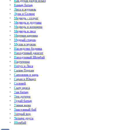
К
ак дурак разум искал
К
амыр батыр
Л
иса и журавль
Л
уна и Солнце
М
едведь - солдат
М
едведь и дедушка
М
едведь и женщина
М
едведь и лиса
М
ертвая царевна
М
удрый старик
М
улла и мужик
Н
аследство бедняка
Н
аходчивый джигит
Н
аходчивый Шомбай
П
адчерица
П
етух и Лиса
С
алам-Торхан
С
апожник и царь
С
аран и Юмарт
С
оловей
С
ылу краса
Т
ан батыр
Т
ри дочери
Т
урай батыр
У
мная жена
Х
вастливый бай
Х
итрый вор
Ч
етыре друга
Ш
омбай