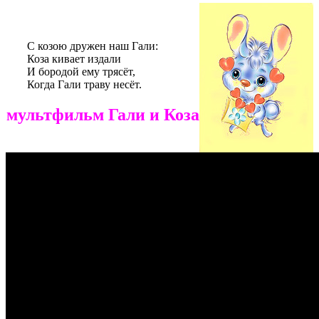
С козою дружен наш Гали:
Коза кивает издали
И бородой ему трясёт,
Когда Гали траву несёт.
мультфильм Гали и Коза