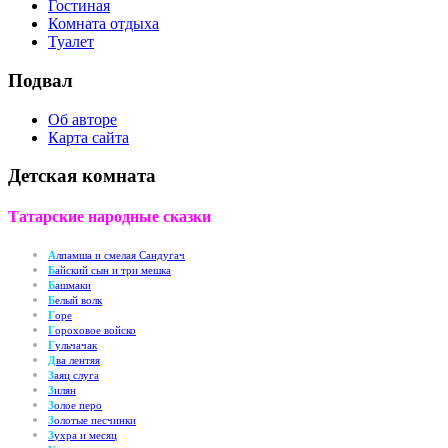
Гостиная
Комната отдыха
Туалет
Подвал
Об авторе
Карта сайта
Детская комната
Татарские народные сказки
А
лпамша и смелая Сандугач
Б
айский сын и три мешка
Б
ашмаки
Б
елый волк
Г
оре
Г
ороховое войско
Г
ульчачак
Д
ва лентяя
З
аяц слуга
З
илян
З
олое перо
З
олотые песчинки
З
ухра и месяц