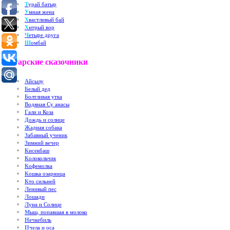
Т
урай батыр
У
мная жена
Х
вастливый бай
Х
итрый вор
Ч
етыре друга
Ш
омбай
Татарские сказочники
А
йсылу
Б
елый дед
Б
олтливая утка
В
одяная Су анасы
Г
али и Коза
Д
ождь и солнце
Ж
адная собака
З
абавный ученик
З
имний вечер
К
исекбаш
К
олокольчик
К
офемолка
К
ошка озарница
К
то сильней
Л
енивый пес
Л
ошади
Л
уна и Солнце
М
ыш, попавшая в молоко
Н
ечкебиль
П
чела и оса