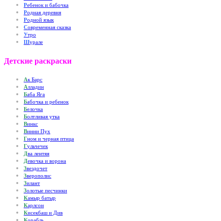
Р
ебенок и бабочка
Р
одная деревня
Р
одной язык
С
овременная сказка
У
тро
Ш
урале
Детские раскраски
А
к Барс
А
лладин
Б
аба Яга
Б
абочка и ребенок
Б
елочка
Б
олтливая утка
В
инкс
В
инни Пух
Г
ном и черная птица
Г
ульчечек
Д
ва лентяя
Д
евочка и ворона
З
вездочет
З
верополис
З
илант
З
олотые песчинки
К
амыр батыр
К
арлсон
К
исекбаш и Див
К
орабль