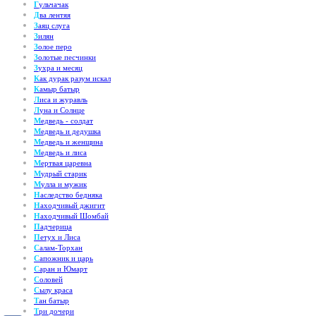
Г
ульчачак
Д
ва лентяя
З
аяц слуга
З
илян
З
олое перо
З
олотые песчинки
З
ухра и месяц
К
ак дурак разум искал
К
амыр батыр
Л
иса и журавль
Л
уна и Солнце
М
едведь - солдат
М
едведь и дедушка
М
едведь и женщина
М
едведь и лиса
М
ертвая царевна
М
удрый старик
М
улла и мужик
Н
аследство бедняка
Н
аходчивый джигит
Н
аходчивый Шомбай
П
адчерица
П
етух и Лиса
С
алам-Торхан
С
апожник и царь
С
аран и Юмарт
С
оловей
С
ылу краса
Т
ан батыр
Т
ри дочери