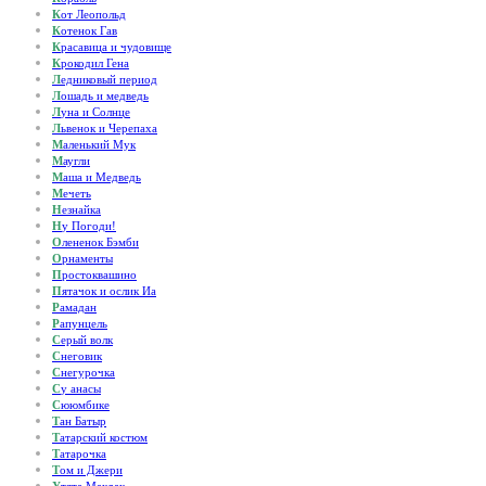
К
от Леопольд
К
отенок Гав
К
расавица и чудовище
К
рокодил Гена
Л
едниковый период
Л
ошадь и медведь
Л
уна и Солнце
Л
ьвенок и Черепаха
М
аленький Мук
М
аугли
М
аша и Медведь
М
ечеть
Н
езнайка
Н
у Погоди!
О
лененок Бэмби
О
рнаменты
П
ростоквашино
П
ятачок и ослик Иа
Р
амадан
Р
апунцель
С
ерый волк
С
неговик
С
негурочка
С
у анасы
С
ююмбике
Т
ан Батыр
Т
атарский костюм
Т
атарочка
Т
ом и Джери