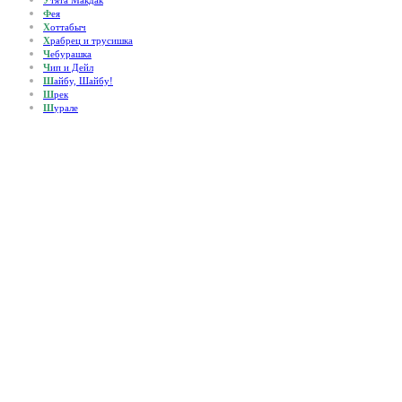
У
тята Макдак
Ф
ея
Х
оттабыч
Х
рабрец и трусишка
Ч
ебурашка
Ч
ип и Дейл
Ш
айбу, Шайбу!
Ш
рек
Ш
урале