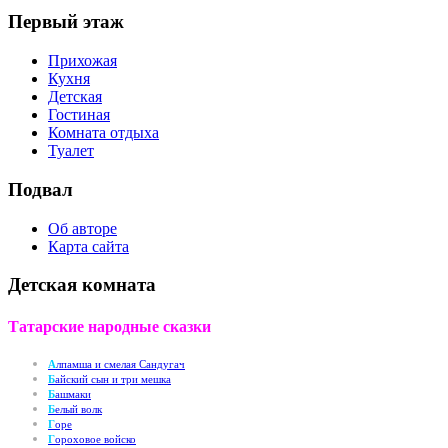
Первый этаж
Прихожая
Кухня
Детская
Гостиная
Комната отдыха
Туалет
Подвал
Об авторе
Карта сайта
Детская комната
Татарские народные сказки
А
лпамша и смелая Сандугач
Б
айский сын и три мешка
Б
ашмаки
Б
елый волк
Г
оре
Г
ороховое войско