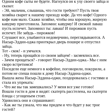
Одним кофе сыты не будете. Нагнулся он к уху своего зайца и
сказал:
- Эй, мальчик, слышишь, что гости требуют? Пусть твоя
хозяйка сварит к нашему приходу кофе. Да что кофе! Одного
кофе нам мало. Скажи хозяйке, чтобы она хорошую, жирную
кавурму приготовила. Запомни: кавурму! И свежий лаваш
пусть испечет. Запомнил ты: лаваш! И пирожков пусть
испечет. Не забудь - пирожков!
Слушают все, улыбаются недоверчиво, переглядываются. А
Насыр-Эддин-оджа приоткрыл дверь пошире и отпустил
зайца.
Тот - скок! - и умчался.
- Ну, теперь прощайся со своим зайцем! - засмеялись все.
- Зачем прощаться? - говорит Насыр-Эддин-оджа.- Мы с ним
скоро встретимся!
Посидели еще немного в кофейне, поговорили, покурили, а
потом не спеша пошли к дому Насыр-Эддина-оджи.
Вышла жена Насыр-Эддина-оджи, поздоровалась с гостями и
стала их упрекать:
- Что же вы так замешкались? У меня все уже готово!
Вошли гости в дом и видят: скатерть расстелена, на скатерти
блюда с угощеньем стоят.
Удивились они и спрашивают:
- Как же ты узнала, что мы придем и что будет у вас трое
гостей?