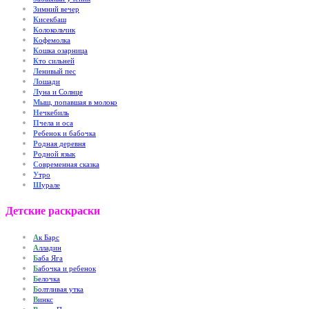
З
имний вечер
К
исекбаш
К
олокольчик
К
офемолка
К
ошка озарница
К
то сильней
Л
енивый пес
Л
ошади
Л
уна и Солнце
М
ыш, попавшая в молоко
Н
ечкебиль
П
чела и оса
Р
ебенок и бабочка
Р
одная деревня
Р
одной язык
С
овременная сказка
У
тро
Ш
урале
Детские раскраски
А
к Барс
А
лладин
Б
аба Яга
Б
абочка и ребенок
Б
елочка
Б
олтливая утка
В
инкс