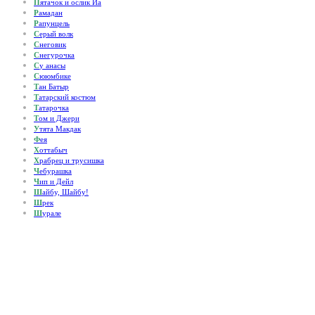
П
ятачок и ослик Иа
Р
амадан
Р
апунцель
С
ерый волк
С
неговик
С
негурочка
С
у анасы
С
ююмбике
Т
ан Батыр
Т
атарский костюм
Т
атарочка
Т
ом и Джери
У
тята Макдак
Ф
ея
Х
оттабыч
Х
рабрец и трусишка
Ч
ебурашка
Ч
ип и Дейл
Ш
айбу, Шайбу!
Ш
рек
Ш
урале