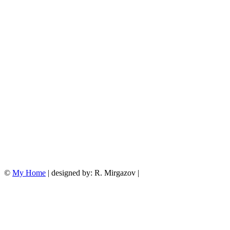
©
My Home
| designed by: R. Mirgazov |