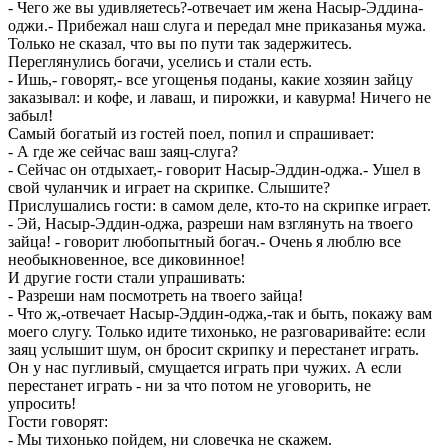
- Чего же вы удивляетесь?-отвечает им жена Насыр-Эддина-
оджи.- Прибежал наш слуга и передал мне приказанья мужа.
Только не сказал, что вы по пути так задержитесь.
Переглянулись богачи, уселись и стали есть.
- Ишь,- говорят,- все угощенья поданы, какие хозяин зайцу
заказывал: и кофе, и лаваш, и пирожки, и кавурма! Ничего не
забыл!
Самый богатый из гостей поел, попил и спрашивает:
- А где же сейчас ваш заяц-слуга?
- Сейчас он отдыхает,- говорит Насыр-Эддин-оджа.- Ушел в
свой чуланчик и играет на скрипке. Слышите?
Прислушались гости: в самом деле, кто-то на скрипке играет.
- Эй, Насыр-Эддин-оджа, разреши нам взглянуть на твоего
зайца! - говорит любопытный богач.- Очень я люблю все
необыкновенное, все диковинное!
И другие гости стали упрашивать:
- Разреши нам посмотреть на твоего зайца!
- Что ж,-отвечает Насыр-Эддин-оджа,-так и быть, покажу вам
моего слугу. Только идите тихонько, не разговаривайте: если
заяц услышит шум, он бросит скрипку и перестанет играть.
Он у нас пугливый, смущается играть при чужих. А если
перестанет играть - ни за что потом не уговорить, не
упросить!
Гости говорят:
- Мы тихонько пойдем, ни словечка не скажем.