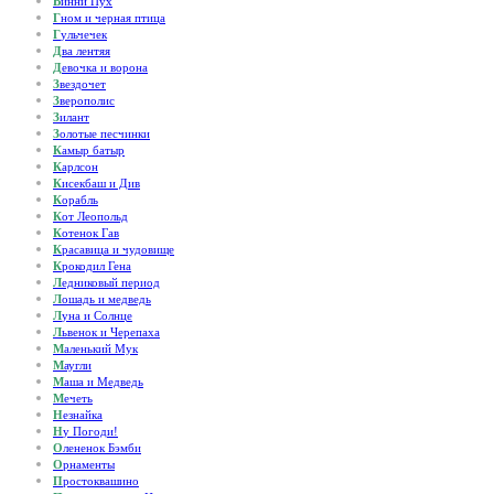
В
инни Пух
Г
ном и черная птица
Г
ульчечек
Д
ва лентяя
Д
евочка и ворона
З
вездочет
З
верополис
З
илант
З
олотые песчинки
К
амыр батыр
К
арлсон
К
исекбаш и Див
К
орабль
К
от Леопольд
К
отенок Гав
К
расавица и чудовище
К
рокодил Гена
Л
едниковый период
Л
ошадь и медведь
Л
уна и Солнце
Л
ьвенок и Черепаха
М
аленький Мук
М
аугли
М
аша и Медведь
М
ечеть
Н
езнайка
Н
у Погоди!
О
лененок Бэмби
О
рнаменты
П
ростоквашино