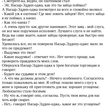
- Смотрите-ка, видно, он охотником стал!
- Эй, Насыр-Эддин-оджа, как это ты зайца поймал?
А Насыр-Эддин-оджа посмотрел на всех и спокойно молвил:
- Какой уж я охотник! Где мне ловить зайцев! Нет, этого зайца
я не поймал, а нанял.
- Как это нанял ?
- А очень просто: как другие нанимают. Этот заяц - мой слуга,
он все мои поручения исполняет. Лучшего слуги и не найти.
Ведь вы сами знаете, какие зайцы проворные, как быстро они
бегают!
Удивились все, но не поверили Насыр-Эддину-одже: мало ли
что он придумает!
- Выдумки это твои!
- Какие выдумки! - отвечает тот.- Нет ничего проще, как
проверить правдивость моих слов.
Обернулся Насыр-Эддин-оджа к трем богатым торговцам и
говорит:
- Будьте вы судьями в этом деле!
- А что мы должны делать? - Ничего особенного. Согласитесь
только пожаловать ко мне. Я сейчас пошлю моего слугу к
жене и прикажу ей приготовить для вас хорошее угощенье.
Любопытно стало богачам.
- Ну что ж,-говорят они,-согласны. Пусть твоя жена для нас
хоть кофе сварит.
- Нет,- говорит Насыр-Эддин-оджа,- какое же это угощенье!