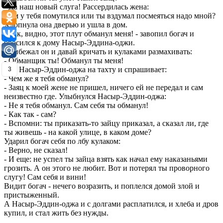
- Да наш новый слуга! Рассердилась жена:
- Ум у тебя помутился или ты вздумал посмеяться надо мной?
Хлопнула она дверью и ушла в дом.
- Так, видно, этот плут обманул меня! - завопил богач и
бросился к дому Насыр-Эддина-оджи.
Прибежал он и давай кричать и кулаками размахивать:
- Обманщик ты! Обманул ты меня!
Сел Насыр-Эддин-оджа на тахту и спрашивает:
3
- Чем же я тебя обманул?
- Заяц к моей жене не пришел, ничего ей не передал и сам
неизвестно где. Улыбнулся Насыр-Эддин-оджа:
- Не я тебя обманул. Сам себя ты обманул!
- Как так - сам?
- Вспомни: ты приказать-то зайцу приказал, а сказал ли, где
ты живешь - на какой улице, в каком доме?
Ударил богач себя по лбу кулаком:
- Верно, не сказал!
- И еще: не успел ты зайца взять как начал ему наказаньями
грозить. А он этого не любит. Вот и потерял ты проворного
слугу! Сам себя и вини!
Видит богач - нечего возразить, и поплелся домой злой и
пристыженный.
А Насыр-Эддин-оджа и с долгами расплатился, и хлеба и дров
купил, и стал жить без нужды.