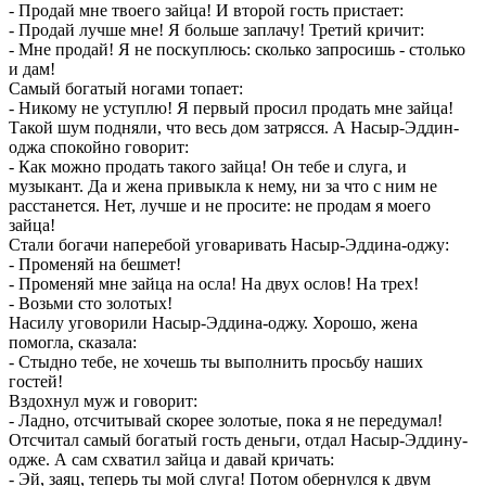
- Продай мне твоего зайца! И второй гость пристает:
- Продай лучше мне! Я больше заплачу! Третий кричит:
- Мне продай! Я не поскуплюсь: сколько запросишь - столько
и дам!
Самый богатый ногами топает:
- Никому не уступлю! Я первый просил продать мне зайца!
Такой шум подняли, что весь дом затрясся. А Насыр-Эддин-
оджа спокойно говорит:
- Как можно продать такого зайца! Он тебе и слуга, и
музыкант. Да и жена привыкла к нему, ни за что с ним не
расстанется. Нет, лучше и не просите: не продам я моего
зайца!
Стали богачи наперебой уговаривать Насыр-Эддина-оджу:
- Променяй на бешмет!
- Променяй мне зайца на осла! На двух ослов! На трех!
- Возьми сто золотых!
Насилу уговорили Насыр-Эддина-оджу. Хорошо, жена
помогла, сказала:
- Стыдно тебе, не хочешь ты выполнить просьбу наших
гостей!
Вздохнул муж и говорит:
- Ладно, отсчитывай скорее золотые, пока я не передумал!
Отсчитал самый богатый гость деньги, отдал Насыр-Эддину-
одже. А сам схватил зайца и давай кричать:
- Эй, заяц, теперь ты мой слуга! Потом обернулся к двум