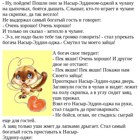
- Ну, пойдем! Пошли они за Насыр-Эддином-оджой к чулану
на цыпочках, боятся дышать. Слышат, кто-то играет в чулане
на скрипке, да так весело!
Не выдержал самый богатый гость и говорит:
- Очень хорошо! Очень хорошо!
И только он сказал - затихло в чулане.
- Э-э, не надо было тебе так громко говорить! - стал упрекать
богача Насыр-Эддин-оджа.- Смутил ты моего зайца!
А богач свое твердит:
- Пек якши! Очень хорошо! И другие
двое не отстают:
- Пек якши! Пек якши! Покажи нам
Своего зайца!
Приоткрыл Насыр-Эддин-оджа дверь.
Заглянули гости в чулан и видят: лежит
на полу скрипка, а в углу сидит заяц,
уши прижал.
Взял его Насыр-Эддин-оджа на руки,
стал гладить да приговаривать:
- Не бойся, оглан, не стыдись: сыграй
еще для гостей.
А заяц только уши жмет да лапками дрыгает. Стал самый
богатый гость приставать к Насыр-
Эддину-одже: