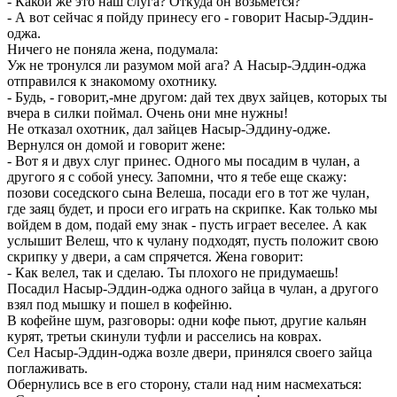
- Какой же это наш слуга? Откуда он возьмется?
- А вот сейчас я пойду принесу его - говорит Насыр-Эддин-
оджа.
Ничего не поняла жена, подумала:
Уж не тронулся ли разумом мой ага? А Насыр-Эддин-оджа
отправился к знакомому охотнику.
- Будь, - говорит,-мне другом: дай тех двух зайцев, которых ты
вчера в силки поймал. Очень они мне нужны!
Не отказал охотник, дал зайцев Насыр-Эддину-одже.
Вернулся он домой и говорит жене:
- Вот я и двух слуг принес. Одного мы посадим в чулан, а
другого я с собой унесу. Запомни, что я тебе еще скажу:
позови соседского сына Велеша, посади его в тот же чулан,
где заяц будет, и проси его играть на скрипке. Как только мы
войдем в дом, подай ему знак - пусть играет веселее. А как
услышит Велеш, что к чулану подходят, пусть положит свою
скрипку у двери, а сам спрячется. Жена говорит:
- Как велел, так и сделаю. Ты плохого не придумаешь!
Посадил Насыр-Эддин-оджа одного зайца в чулан, а другого
взял под мышку и пошел в кофейню.
В кофейне шум, разговоры: одни кофе пьют, другие кальян
курят, третьи скинули туфли и расселись на коврах.
Сел Насыр-Эддин-оджа возле двери, принялся своего зайца
поглаживать.
Обернулись все в его сторону, стали над ним насмехаться: