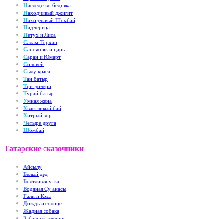
Н
аследство бедняка
Н
аходчивый джигит
Н
аходчивый Шомбай
П
адчерица
П
етух и Лиса
С
алам-Торхан
С
апожник и царь
С
аран и Юмарт
С
оловей
С
ылу краса
Т
ан батыр
Т
ри дочери
Т
урай батыр
У
мная жена
Х
вастливый бай
Х
итрый вор
Ч
етыре друга
Ш
омбай
Татарские сказочники
А
йсылу
Б
елый дед
Б
олтливая утка
В
одяная Су анасы
Г
али и Коза
Д
ождь и солнце
Ж
адная собака
З
абавный ученик