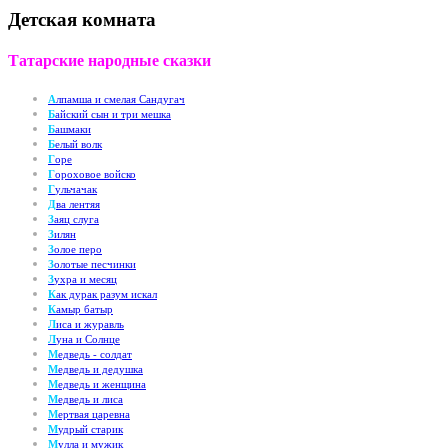
Детская комната
Татарские народные сказки
А
лпамша и смелая Сандугач
Б
айский сын и три мешка
Б
ашмаки
Б
елый волк
Г
оре
Г
ороховое войско
Г
ульчачак
Д
ва лентяя
З
аяц слуга
З
илян
З
олое перо
З
олотые песчинки
З
ухра и месяц
К
ак дурак разум искал
К
амыр батыр
Л
иса и журавль
Л
уна и Солнце
М
едведь - солдат
М
едведь и дедушка
М
едведь и женщина
М
едведь и лиса
М
ертвая царевна
М
удрый старик
М
улла и мужик