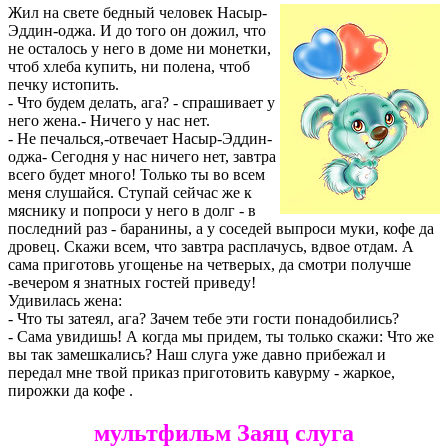
Жил на свете бедный человек Насыр-
Эддин-оджа. И до того он дожил, что
не осталось у него в доме ни монетки,
чтоб хлеба купить, ни полена, чтоб
печку истопить.
- Что будем делать, ага? - спрашивает у
него жена.- Ничего у нас нет.
- Не печалься,-отвечает Насыр-Эддин-
оджа- Сегодня у нас ничего нет, завтра
всего будет много! Только ты во всем
меня слушайся. Ступай сейчас же к
мяснику и попроси у него в долг - в
последний раз - баранины, а у соседей выпроси муки, кофе да
дровец. Скажи всем, что завтра расплачусь, вдвое отдам. А
сама приготовь угощенье на четверых, да смотри получше
-вечером я знатных гостей приведу!
Удивилась жена:
- Что ты затеял, ага? Зачем тебе эти гости понадобились?
- Сама увидишь! А когда мы придем, ты только скажи: Что же
вы так замешкались? Наш слуга уже давно прибежал и
передал мне твой приказ приготовить кавурму - жаркое,
пирожки да кофе .
мультфильм Заяц слуга