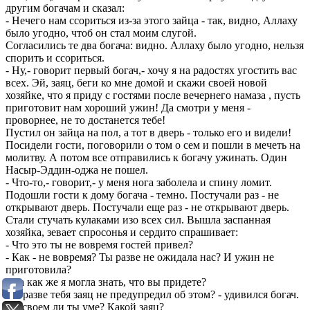
другим богачам и сказал:
- Нечего нам ссориться из-за этого зайца - так, видно, Аллаху
было угодно, чтоб он стал моим слугой.
Согласились те два богача: видно. Аллаху было угодно, нельзя
спорить и ссориться.
- Ну,- говорит первый богач,- хочу я на радостях угостить вас
всех. Эй, заяц, беги ко мне домой и скажи своей новой
хозяйке, что я приду с гостями после вечернего намаза , пусть
приготовит нам хороший ужин! Да смотри у меня -
проворнее, не то достанется тебе!
Пустил он зайца на пол, а тот в дверь - только его и видели!
Посидели гости, поговорили о том о сем и пошли в мечеть на
молитву. А потом все отправились к богачу ужинать. Один
Насыр-Эддин-оджа не пошел.
- Что-то,- говорит,- у меня нога заболела и спину ломит.
Подошли гости к дому богача - темно. Постучали раз - не
открывают дверь. Постучали еще раз - не открывают дверь.
Стали стучать кулаками изо всех сил. Вышла заспанная
хозяйка, зевает спросонья и сердито спрашивает:
- Что это ты не вовремя гостей привел?
- Как - не вовремя? Ты разве не ожидала нас? И ужин не
приготовила?
- Да как же я могла знать, что вы придете?
- А разве тебя заяц не предупредил об этом? - удивился богач.
- В своем ли ты уме? Какой заяц?