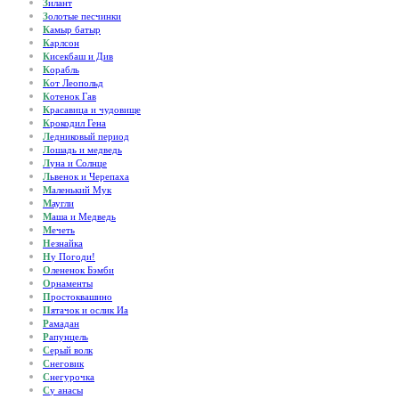
З
илант
З
олотые песчинки
К
амыр батыр
К
арлсон
К
исекбаш и Див
К
орабль
К
от Леопольд
К
отенок Гав
К
расавица и чудовище
К
рокодил Гена
Л
едниковый период
Л
ошадь и медведь
Л
уна и Солнце
Л
ьвенок и Черепаха
М
аленький Мук
М
аугли
М
аша и Медведь
М
ечеть
Н
езнайка
Н
у Погоди!
О
лененок Бэмби
О
рнаменты
П
ростоквашино
П
ятачок и ослик Иа
Р
амадан
Р
апунцель
С
ерый волк
С
неговик
С
негурочка
С
у анасы