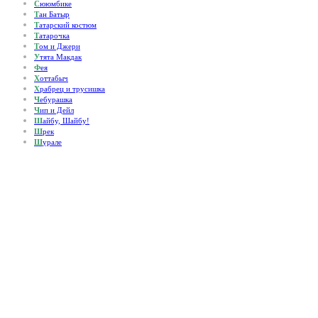
С
ююмбике
Т
ан Батыр
Т
атарский костюм
Т
атарочка
Т
ом и Джери
У
тята Макдак
Ф
ея
Х
оттабыч
Х
рабрец и трусишка
Ч
ебурашка
Ч
ип и Дейл
Ш
айбу, Шайбу!
Ш
рек
Ш
урале