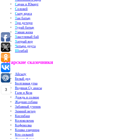
С
аран и Юмарт
С
оловей
С
ылу краса
Т
ан батыр
Т
ри дочери
Т
урай батыр
У
мная жена
Х
вастливый бай
Х
итрый вор
Ч
етыре друга
Ш
омбай
Татарские сказочники
А
йсылу
Б
елый дед
Б
олтливая утка
В
одяная Су анасы
3
Г
али и Коза
Д
ождь и солнце
Ж
адная собака
З
абавный ученик
З
имний вечер
К
исекбаш
К
олокольчик
К
офемолка
К
ошка озарница
К
то сильней