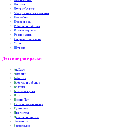
Л
енивый пес
Л
ошади
Л
уна и Солнце
М
ыш, попавшая в молоко
Н
ечкебиль
П
чела и оса
Р
ебенок и бабочка
Р
одная деревня
Р
одной язык
С
овременная сказка
У
тро
Ш
урале
Детские раскраски
А
к Барс
А
лладин
Б
аба Яга
Б
абочка и ребенок
Б
елочка
Б
олтливая утка
В
инкс
В
инни Пух
Г
ном и черная птица
Г
ульчечек
Д
ва лентяя
Д
евочка и ворона
З
вездочет
З
верополис