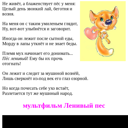
Не живёт, а блаженствует пёс у меня:
Целый день звонкий лай, беготня и
возня.
На меня он с таким умиленьем глядит,
Ну, вот-вот улыбнётся и заговорит.
Иногда он лежит после сытной еды,
Морду в лапы уткнёт и не знает беды.
Племя мух начинает его донимать...
Пёс ленивый
! Ему бы их прочь
отогнать!
Он лежит и следит за мушиной вознёй,
Лишь сверкнёт из-под век его глаз озорной.
Но когда почесать себе ухо встаёт,
Разлетается тут же мушиный народ.
мультфильм Ленивый пес