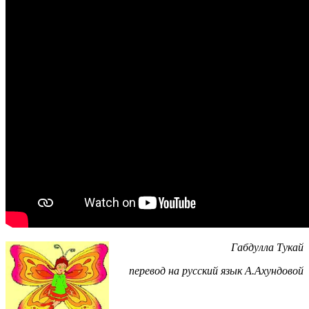
Габдулла Тукай
перевод на русский язык А.Ахундовой