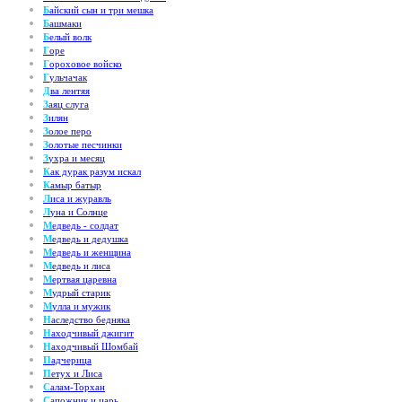
Б
айский сын и три мешка
Б
ашмаки
Б
елый волк
Г
оре
Г
ороховое войско
Г
ульчачак
Д
ва лентяя
З
аяц слуга
З
илян
З
олое перо
З
олотые песчинки
З
ухра и месяц
К
ак дурак разум искал
К
амыр батыр
Л
иса и журавль
Л
уна и Солнце
М
едведь - солдат
М
едведь и дедушка
М
едведь и женщина
М
едведь и лиса
М
ертвая царевна
М
удрый старик
М
улла и мужик
Н
аследство бедняка
Н
аходчивый джигит
Н
аходчивый Шомбай
П
адчерица
П
етух и Лиса
С
алам-Торхан
С
апожник и царь