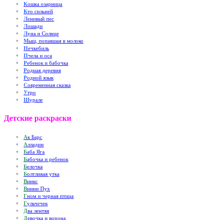
К
ошка озарница
К
то сильней
Л
енивый пес
Л
ошади
Л
уна и Солнце
М
ыш, попавшая в молоко
Н
ечкебиль
П
чела и оса
Р
ебенок и бабочка
Р
одная деревня
Р
одной язык
С
овременная сказка
У
тро
Ш
урале
Детские раскраски
А
к Барс
А
лладин
Б
аба Яга
Б
абочка и ребенок
Б
елочка
Б
олтливая утка
В
инкс
В
инни Пух
Г
ном и черная птица
Г
ульчечек
Д
ва лентяя
Д
евочка и ворона