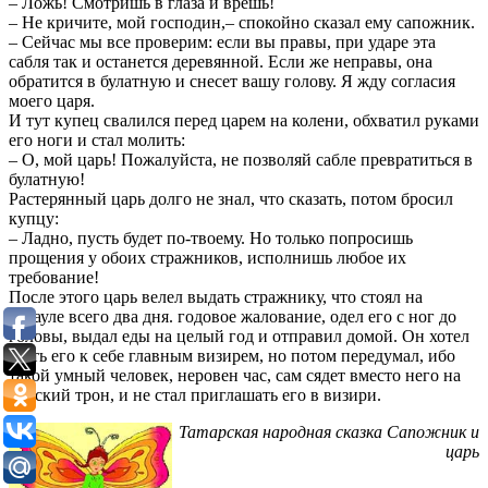
– Ложь! Смотришь в глаза и врешь!
– Не кричите, мой господин,– спокойно сказал ему сапожник.
– Сейчас мы все проверим: если вы правы, при ударе эта
сабля так и останется деревянной. Если же неправы, она
обратится в булатную и снесет вашу голову. Я жду согласия
моего царя.
И тут купец свалился перед царем на колени, обхватил руками
его ноги и стал молить:
– О, мой царь! Пожалуйста, не позволяй сабле превратиться в
булатную!
Растерянный царь долго не знал, что сказать, потом бросил
купцу:
– Ладно, пусть будет по-твоему. Но только попросишь
прощения у обоих стражников, исполнишь любое их
требование!
После этого царь велел выдать стражнику, что стоял на
карауле всего два дня. годовое жалование, одел его с ног до
головы, выдал еды на целый год и отправил домой. Он хотел
взять его к себе главным визирем, но потом передумал, ибо
такой умный человек, неровен час, сам сядет вместо него на
царский трон, и не стал приглашать его в визири.
Татарская народная сказка Сапожник и
царь