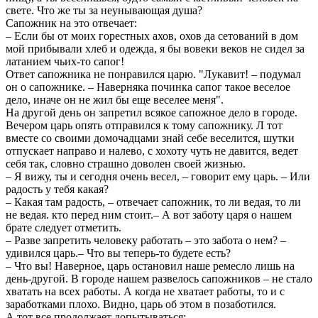
свете. Что же ты за неунывающая душа?
Сапожник на это отвечает:
– Если бы от моих горестных ахов, охов да сетований в дом
мой прибывали хлеб и одежда, я бы вовеки веков не сидел за
латанием чьих-то сапог!
Ответ сапожника не понравился царю. "Лукавит! – подумал
он о сапожнике. – Наверняка починка сапог такое веселое
дело, иначе он не жил бы еще веселее меня".
На другой день он запретил всякое сапожное дело в городе.
Вечером царь опять отправился к тому сапожнику. Л тот
вместе со своими домочадцами знай себе веселится, шутки
отпускает направо и налево, с хохоту чуть не давится, ведет
себя так, словно страшно доволен своей жизнью.
– Я вижу, ты и сегодня очень весел, – говорит ему царь. – Или
радость у тебя какая?
– Какая там радость, – отвечает сапожник, то ли ведая, то ли
не ведая. кто перед ним стоит.– А вот заботу царя о нашем
брате следует отметить.
– Разве запретить человеку работать – это забота о нем? –
удивился царь.– Что вы теперь-то будете есть?
– Что вы! Наверное, царь остановил наше ремесло лишь на
день-другой. В городе нашем развелось сапожников – не стало
хватать на всех работы. А когда не хватает работы, то и с
заработками плохо. Видно, царь об этом в позаботился.
А тот все продолжает допытываться: