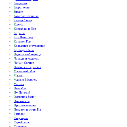
З
вездочет
З
верополис
З
илант
З
олотые песчинки
К
амыр батыр
К
арлсон
К
исекбаш и Див
К
орабль
К
от Леопольд
К
отенок Гав
К
расавица и чудовище
К
рокодил Гена
Л
едниковый период
Л
ошадь и медведь
Л
уна и Солнце
Л
ьвенок и Черепаха
М
аленький Мук
М
аугли
М
аша и Медведь
М
ечеть
Н
езнайка
Н
у Погоди!
О
лененок Бэмби
О
рнаменты
П
ростоквашино
П
ятачок и ослик Иа
Р
амадан
Р
апунцель
С
ерый волк
С
неговик