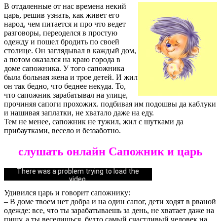
В отдаленные от нас времена некий
царь, решив узнать, как живет его
народ, чем питается и про что ведет
разговоры, переоделся в простую
одежду и пошел бродить по своей
столице. Он заглядывал в каждый дом,
а потом оказался на краю города в
доме сапожника. У того сапожника
была больная жена и трое детей. И жил
он так бедно, что беднее некуда. То,
что сапожник зарабатывал на улице,
прочиняя сапоги прохожих. подбивая им подошвы да каблуки
и нашивая заплатки, не хватало даже на еду.
Тем не менее, сапожник не тужил, жил с шутками да
прибаутками, весело и беззаботно.
слушать онлайн Сапожник и царь
Could not play video.
There was a problem trying to load the
video.
Удивился царь и говорит сапожнику:
Error code: html5_video:4
– В доме твоем нет добра и на один сапог, дети ходят в рваной
одежде: все, что ты зарабатываешь за день, не хватает даже на
пищу, а ты веселишься, будто самый счастливый человек на