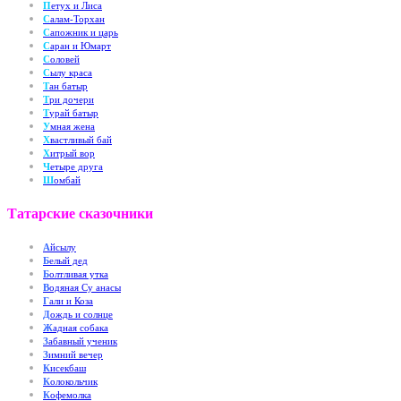
П
етух и Лиса
С
алам-Торхан
С
апожник и царь
С
аран и Юмарт
С
оловей
С
ылу краса
Т
ан батыр
Т
ри дочери
Т
урай батыр
У
мная жена
Х
вастливый бай
Х
итрый вор
Ч
етыре друга
Ш
омбай
Татарские сказочники
А
йсылу
Б
елый дед
Б
олтливая утка
В
одяная Су анасы
Г
али и Коза
Д
ождь и солнце
Ж
адная собака
З
абавный ученик
З
имний вечер
К
исекбаш
К
олокольчик
К
офемолка