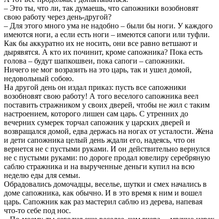
– Это ты, что ли, так думаешь, что сапожники возобновят
свою работу через день-другой?
– Для этого много ума не надобно – были бы ноги. У каждого
имеются ноги, а если есть ноги – имеются сапоги или туфли.
Как бы аккуратно их не носить, они все равно ветшают и
дырявятся. А кто их починит, кроме сапожника? Пока есть
голова – будут шапкошвеи, пока сапоги – сапожники.
Ничего не мог возразить на это царь, так и ушел домой,
недовольный собою.
На другой день он издал приказ: пусть все сапожники
возобновят свою работу! А того веселого сапожника веел
поставить стражником у своих дверей, чтобы не жил с таким
настроением, которого лишен сам царь. С утренних до
вечерних сумерек торчал сапожник у царских дверей и
возвращался домой, едва держась на ногах от усталости. Жена
и дети сапожника целый день ждали его, надеясь, что он
вернется не с пустыми руками. И он действительно вернулся
не с пустыми руками: по дороге продал ювелиру серебряную
саблю стражника и на вырученные деньги купил на всю
неделю еды для семьи.
Обрадовались домочадцы, веселье, шутки и смех начались в
доме сапожника, как обычно. И в это время к ним и вошел
царь. Сапожник как раз мастерил саблю из дерева, напевая
что-то себе под нос.