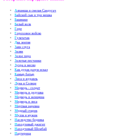
А
лпамша и смелая Сандугач
Б
айский сын и три мешка
Б
ашмаки
Б
елый волк
Г
оре
Г
ороховое войско
Г
ульчачак
Д
ва лентяя
З
аяц слуга
З
илян
З
олое перо
З
олотые песчинки
З
ухра и месяц
К
ак дурак разум искал
К
амыр батыр
Л
иса и журавль
Л
уна и Солнце
М
едведь - солдат
М
едведь и дедушка
М
едведь и женщина
М
едведь и лиса
М
ертвая царевна
М
удрый старик
М
улла и мужик
Н
аследство бедняка
Н
аходчивый джигит
Н
аходчивый Шомбай
П
адчерица