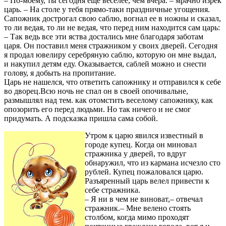
– По-моему, ты сегодня еще веселее, чем вчера. – мрачно изрек
царь. – На столе у тебя прямо-таки праздничные угощения.
Сапожник дострогал свою саблю, вогнал ее в ножны и сказал,
то ли ведая, то ли не ведая, что перед ним находится сам царь:
– Так ведь все эти яства достались мне благодаря заботам
царя. Он поставил меня стражником у своих дверей. Сегодня
я продал ювелиру серебряную саблю, которую он мне выдал,
и накупил детям еду. Оказывается, саблей можно и снести
голову, я добыть на пропитание.
Царь не нашелся, что ответить сапожнику и отправился к себе
во дворец.Всю ночь не спал он в своей опочивальне,
размышлял над тем. как отомстить веселому сапожнику, как
опозорить его перед людьми. Но так ничего и не смог
придумать. А подсказка пришла сама собой.
Утром к царю явился известный в
городе купец. Когда он миновал
стражника у дверей, то вдруг
обнаружил, что из кармана исчезло сто
рублей. Купец пожаловался царю.
Разъяренный царь велел привести к
себе стражника.
– Я ни в чем не виноват,– отвечал
стражник.– Мне велено стоять
столбом, когда мимо проходят