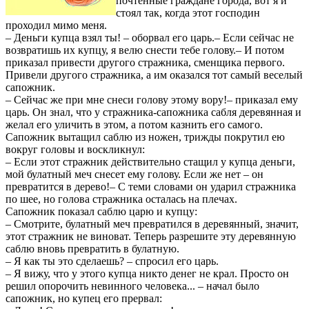
почтенные граждане города, вот я и
стоял так, когда этот господин
проходил мимо меня.
– Деньги купца взял ты! – оборвал его царь.– Если сейчас не
возвратишь их купцу, я велю снести тебе голову.– И потом
приказал привести другого стражника, сменщика первого.
Привели другого стражника, а им оказался тот самый веселый
сапожник.
– Сейчас же при мне снеси голову этому вору!– приказал ему
царь. Он знал, что у стражника-сапожника сабля деревянная и
желал его уличить в этом, а потом казнить его самого.
Сапожник вытащил саблю из ножен, трижды покрутил ею
вокруг головы и воскликнул:
– Если этот стражник действительно стащил у купца деньги,
мой булатный меч снесет ему голову. Если же нет – он
превратится в дерево!– С теми словами он ударил стражника
по шее, но голова стражника осталась на плечах.
Сапожник показал саблю царю и купцу:
– Смотрите, булатный меч превратился в деревянный, значит,
этот стражник не виноват. Теперь разрешите эту деревянную
саблю вновь превратить в булатную.
– Я как ты это сделаешь? – спросил его царь.
– Я вижу, что у этого купца никто денег не крал. Просто он
решил опорочить невинного человека... – начал было
сапожник, но купец его прервал: