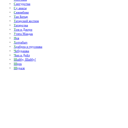
С
негурочка
С
у анасы
С
ююмбике
Т
ан Батыр
Т
атарский костюм
Т
атарочка
Т
ом и Джери
У
тята Макдак
Ф
ея
Х
оттабыч
Х
рабрец и трусишка
Ч
ебурашка
Ч
ип и Дейл
Ш
айбу, Шайбу!
Ш
рек
Ш
урале