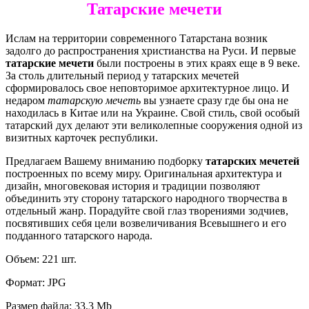
Татарские мечети
Ислам на территории современного Татарстана возник
задолго до распространения христианства на Руси. И первые
татарские мечети
были построены в этих краях еще в 9 веке.
За столь длительный период у татарских мечетей
сформировалось свое неповторимое архитектурное лицо. И
недаром
татарскую мечеть
вы узнаете сразу где бы она не
находилась в Китае или на Украине. Свой стиль, свой особый
татарский дух делают эти великолепные сооружения одной из
визитных карточек республики.
Предлагаем Вашему вниманию подборку
татарских мечетей
построенных по всему миру. Оригинальная архитектура и
дизайн, многовековая история и традиции позволяют
объединить эту сторону татарского народного творчества в
отдельный жанр. Порадуйте свой глаз творениями зодчиев,
посвятивших себя цели возвеличивания Всевышнего и его
подданного татарского народа.
Объем: 221 шт.
Формат: JPG
Размер файла: 33,3 Mb