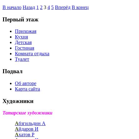
В начало
Назад
1
2
3
4
5
Вперёд
В конец
Первый этаж
Прихожая
Кухня
Детская
Гостиная
Комната отдыха
Туалет
Подвал
Об авторе
Карта сайта
Художники
Татарские художники
А
бзгильдин А
А
йдаров И
А
хатов Р