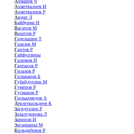
А
хмаров Ч
А
хметвалиев И
А
хметвалиев Р
А
юдаг Л
Б
айбурин Н
В
агапов М
В
ахитов Р
Г
адельшин Т
Г
азизов М
Г
аитов Р
Г
айфуллины
Г
алимов Н
Г
аппасов Р
Г
илазов Р
Г
ильванов Б
Г
убайдуллин М
Г
умеров Р
Г
усманов Р
Г
юльахмедов А
Д
евлеткильдеев К
З
агидуллин Р
З
алалтдинова Л
З
арипов И
З
иганшина М
К
ильдибеков Р