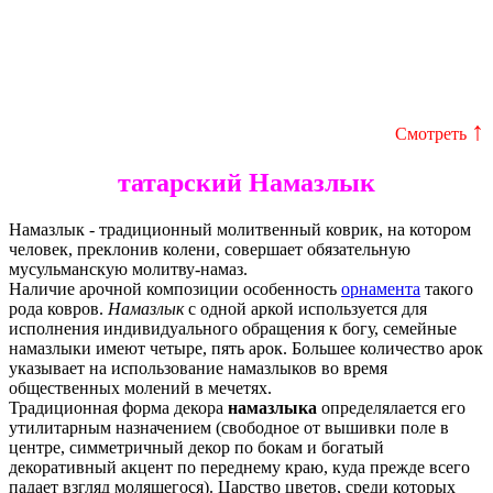
↑
Смотреть
татарский Намазлык
Намазлык
- традиционный молитвенный коврик, на котором
человек, преклонив колени, совершает обязательную
мусульманскую молитву-намаз.
Наличие арочной композиции особенность
орнамента
такого
рода ковров.
Намазлык
с одной аркой используется для
исполнения индивидуального обращения к богу, семейные
намазлыки имеют четыре, пять арок. Большее количество арок
указывает на использование намазлыков во время
общественных молений в мечетях.
Традиционная форма декора
намазлыка
определялается его
утилитарным назначением (свободное от вышивки поле в
центре, симметричный декор по бокам и богатый
декоративный акцент по переднему краю, куда прежде всего
падает взгляд молящегося). Царство цветов, среди которых