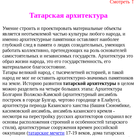
↑
Смотреть
Татарская архитектура
Умение строить и проектировать материальные объекты
является неотъемлемой частью культуры любого народа, и
именно архитектурные памятники оставляют наиболее
глубокий след в памяти о людях созидательных, умеющих
работать коллективно, претендующих на роль основателей
самостоятельных и независимых государств. Архитектура это
образ жизни народа, это его государственность, его
материальное благосостояние.
Татары великий народ, с тысячелетней историей, и такой
народ не мог не оставить архитектурно-значимых памятников
на земле. Историю развития
татарской архитектуры
в целом
можно разделить на четыре больших этапа: Архитектура
Болгарии Волжско-Камской (архитектурный ансамбль
построек в городе Булгар, чертово городище в Елабуге),
архитектура периода Казанского ханства (башня Сююмбике,
касимовский ансамбль, ансамбль казанского кремля -
несмотря на перестройку русских архитекторов сохранил все
основы расположения строений и особенностей татарского
стиля), архитектурные сооружения времен российской
оккупации (
татарские мечети
17-19 веков, дома татарских