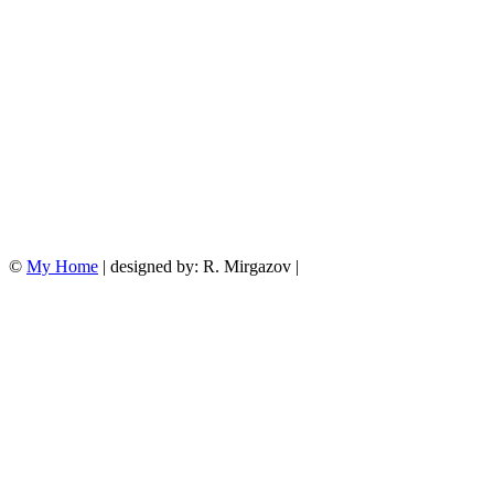
©
My Home
| designed by: R. Mirgazov |