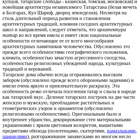
купцов, татарские слободы - казанская, томская, московская) и
новейшая архитектура независимого Татарстана (белая мечеть
в Болгарах, Кул Шариф, дворец земледелия). Несмотря на
столь длительный период развития и становления
архитектурных традиций, влияния соседних архитектурных
школ и направлений, следует отметить, что
архитектура
татар
во все время имела и имеет свои национальные
особенности отличающие ее от всего многообразия
архитектурных памятников человечества. Обусловлено это
прежде всего особенностями географического положения,
климата, особенностью зачастую агрессивного соседства,
особенностью религиозных убеждений народа, культурных
традиций и верований.
Татарские дома обычно всегда огораживались высоким
забором (обусловлено прежде всего оборонными задачами) и
имели очень яркую и привлекательную раскраску. Эта
особенность резко отличала поселения татар и слыла в народе
как татарский вкус. Деление татарских построек на две части
женскую и мужскую, преобладание растительных и
геометрических узоров и орнаментов (обусловлено
религиозными особенностями). Оригинальным было и
внутреннее убранство, декорирование стен материальными
украшениями с ярким цветовым колоритом, вышитыми
предметами обихода (полотенцами, скатертями,
намазлыками
,
шамаилями
), разгораживание занавесками во многом несло