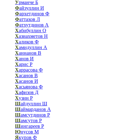
У
рманче Б
Ф
айзуллин И
Ф
архетдинов Ф
Ф
аттахов Л
Ф
атхутдинов А
Х
абибуллин О
Х
азиахметов Н
Х
аликов Ф
Х
амидуллин А
Х
аннанов В
Х
анов И
Х
арис Р
Х
аррасова Ф
Х
асанов В
Х
асанов И
Х
асьянова Ф
Х
афизов Д
Х
узин Р
Ш
айдуллин Ш
Ш
аймарданов А
Ш
амсутдинов Р
Ш
амсутов Р
Ш
ингареев Р
Ю
нусов М
Я
купов Ф