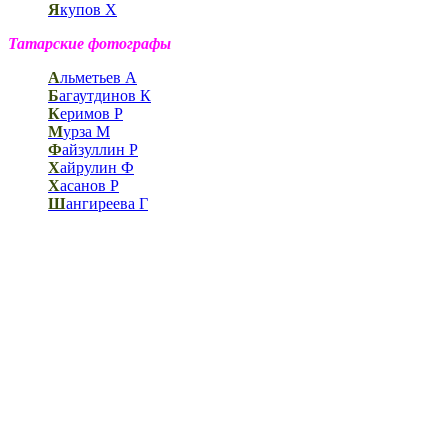
Я
купов Х
Татарские фотографы
А
льметьев А
Б
агаутдинов К
К
еримов Р
М
урза М
Ф
айзуллин Р
Х
айрулин Ф
Х
асанов Р
Ш
ангиреева Г