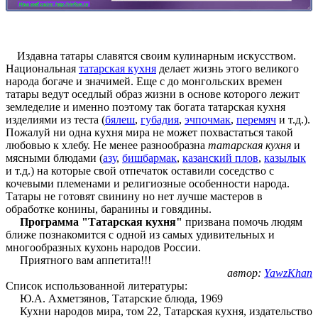
Издавна татары славятся своим кулинарным искусством.
Национальная
татарская кухня
делает жизнь этого великого
народа богаче и значимей. Еще с до монгольских времен
татары ведут оседлый образ жизни в основе которого лежит
земледелие и именно поэтому так богата татарская кухня
изделиями из теста (
бялеш
,
губадия
,
эчпочмак
,
перемяч
и т.д.).
Пожалуй ни одна кухня мира не может похвастаться такой
любовью к хлебу. Не менее разнообразна
татарская кухня
и
мясными блюдами (
азу
,
бишбармак
,
казанский плов
,
казылык
и т.д.) на которые свой отпечаток оставили соседство с
кочевыми племенами и религиозные особенности народа.
Татары не готовят свинину но нет лучше мастеров в
обработке конины, баранины и говядины.
Программа "Татарская кухня"
призвана помочь людям
ближе познакомится с одной из самых удивительных и
многообразных кухонь народов России.
Приятного вам аппетита!!!
автор:
YawzKhan
Список использованной литературы:
Ю.А. Ахметзянов, Татарские блюда, 1969
Кухни народов мира, том 22, Татарская кухня, издательство