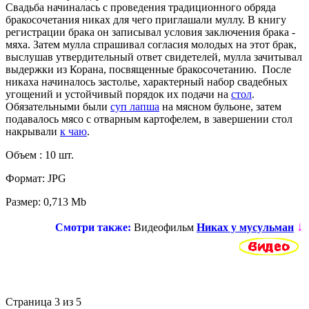
Свадьба начиналась с проведения традиционного обряда
бракосочетания
никах
для чего приглашали муллу. В книгу
регистрации брака он записывал условия заключения брака -
мяха. Затем мулла спрашивал согласия молодых на этот брак,
выслушав утвердительный ответ свидетелей, мулла зачитывал
выдержки из Корана, посвященные бракосочетанию. После
никаха начиналось застолье, характерный набор свадебных
угощений и устойчивый порядок их подачи на
стол
.
Обязательными были
суп лапша
на мясном бульоне, затем
подавалось мясо с отварным картофелем, в завершении стол
накрывали
к чаю
.
Объем : 10 шт.
Формат: JPG
Размер: 0,713 Mb
↓
Смотри также:
Видеофильм
Никах у мусульман
Страница 3 из 5