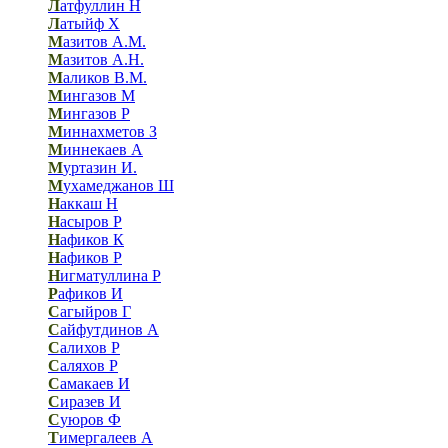
Л
атфуллин Н
Л
атыйф Х
М
азитов А.М.
М
азитов А.Н.
М
аликов В.М.
М
ингазов М
М
ингазов Р
М
иннахметов З
М
иннекаев А
М
уртазин И.
М
ухамеджанов Ш
Н
аккаш Н
Н
асыров Р
Н
афиков К
Н
афиков Р
Н
игматуллина Р
Р
афиков И
С
агыйров Г
С
айфутдинов А
С
алихов Р
С
аляхов Р
С
амакаев И
С
иразев И
С
уюров Ф
Т
имергалеев А