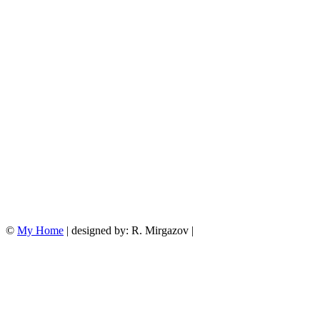
©
My Home
| designed by: R. Mirgazov |