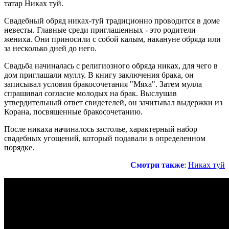
татар Никах туй.
Свадебный обряд никах-туй традиционно проводится в доме
невесты. Главные среди приглашенных - это родители
жениха. Они приносили с собой калым, накануне обряда или
за несколько дней до него.
Свадьба начиналась с религиозного обряда никах, для чего в
дом приглашали муллу. В книгу заключения брака, он
записывал условия бракосочетания "Мяха". Затем мулла
спрашивал согласие молодых на брак. Выслушав
утвердительный ответ свидетелей, он зачитывал выдержки из
Корана, посвященные бракосочетанию.
После никаха начиналось застолье, характерный набор
свадебных угощений, который подавали в определенном
порядке.
Смотри также
:
Никах туй