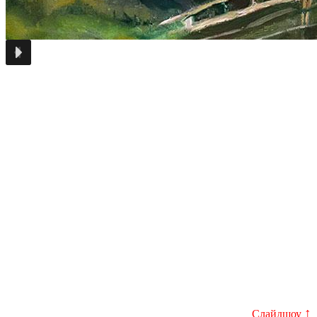
↑
Слайдшоу