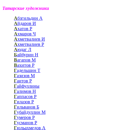
Татарские художники
А
бзгильдин А
А
йдаров И
А
хатов Р
А
хмаров Ч
А
хметвалиев И
А
хметвалиев Р
А
юдаг Л
Б
айбурин Н
В
агапов М
В
ахитов Р
Г
адельшин Т
Г
азизов М
Г
аитов Р
Г
айфуллины
Г
алимов Н
Г
аппасов Р
Г
илазов Р
Г
ильванов Б
Г
убайдуллин М
Г
умеров Р
Г
усманов Р
Г
юльахмедов А