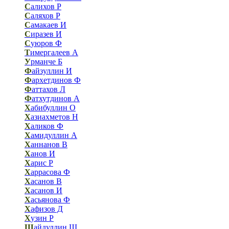
С
алихов Р
С
аляхов Р
С
амакаев И
С
иразев И
С
уюров Ф
Т
имергалеев А
У
рманче Б
Ф
айзуллин И
Ф
архетдинов Ф
Ф
аттахов Л
Ф
атхутдинов А
Х
абибуллин О
Х
азиахметов Н
Х
аликов Ф
Х
амидуллин А
Х
аннанов В
Х
анов И
Х
арис Р
Х
аррасова Ф
Х
асанов В
Х
асанов И
Х
асьянова Ф
Х
афизов Д
Х
узин Р
Ш
айдуллин Ш