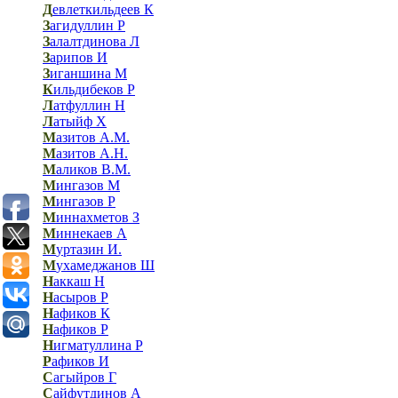
Д
евлеткильдеев К
З
агидуллин Р
З
алалтдинова Л
З
арипов И
З
иганшина М
К
ильдибеков Р
Л
атфуллин Н
Л
атыйф Х
М
азитов А.М.
М
азитов А.Н.
М
аликов В.М.
М
ингазов М
М
ингазов Р
М
иннахметов З
М
иннекаев А
М
уртазин И.
М
ухамеджанов Ш
Н
аккаш Н
Н
асыров Р
Н
афиков К
Н
афиков Р
Н
игматуллина Р
Р
афиков И
С
агыйров Г
С
айфутдинов А