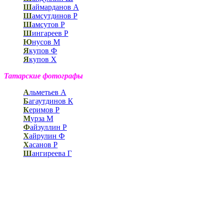
Ш
аймарданов А
Ш
амсутдинов Р
Ш
амсутов Р
Ш
ингареев Р
Ю
нусов М
Я
купов Ф
Я
купов Х
Татарские фотографы
А
льметьев А
Б
агаутдинов К
К
еримов Р
М
урза М
Ф
айзуллин Р
Х
айрулин Ф
Х
асанов Р
Ш
ангиреева Г