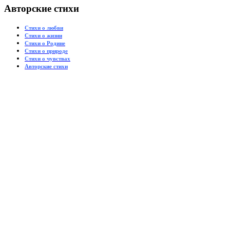
Авторские стихи
Стихи о любви
Стихи о жизни
Стихи о Родине
Стихи о природе
Стихи о чувствах
Авторские стихи