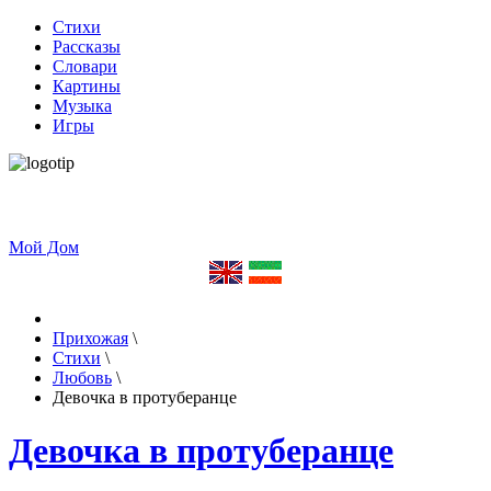
Стихи
Рассказы
Словари
Картины
Музыка
Игры
Мой Дом
Прихожая
\
Стихи
\
Любовь
\
Девочка в протуберанце
Девочка в протуберанце