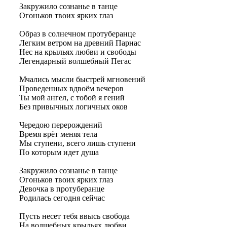
Закружило сознанье в танце
Огоньков твоих ярких глаз
Образ в солнечном протуберанце
Легким ветром на древний Парнас
Нес на крыльях любви и свободы
Легендарный волшебный Пегас
Мчались мысли быстрей мгновений
Проведенных вдвоём вечеров
Ты мой ангел, с тобой я гений
Без привычных логичных оков
Чередою перерождений
Время врёт меняя тела
Мы ступени, всего лишь ступени
По которым идет душа
Закружило сознанье в танце
Огоньков твоих ярких глаз
Девочка в протуберанце
Родилась сегодня сейчас
Пусть несет тебя ввысь свобода
На волшебных крыльях любви