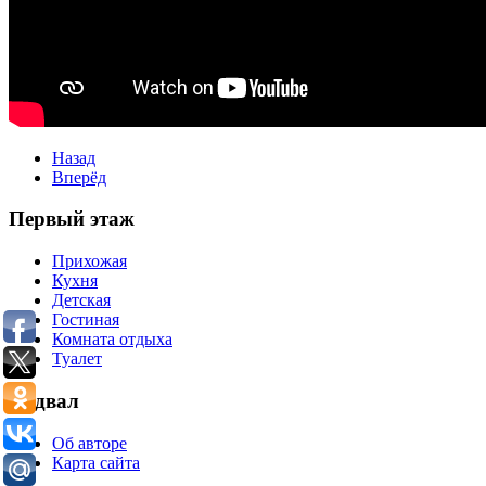
Назад
Вперёд
Первый этаж
Прихожая
Кухня
Детская
Гостиная
Комната отдыха
Туалет
Подвал
Об авторе
Карта сайта