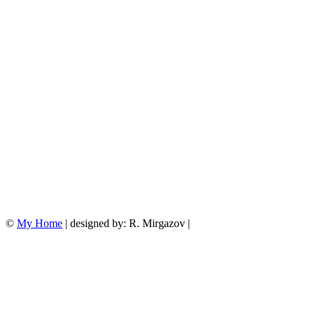
©
My Home
| designed by: R. Mirgazov |