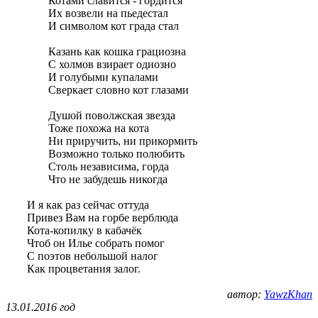
Котами славится - гордится
Их возвели на пьедестал
И символом кот града стал
Казань как кошка грациозна
С холмов взирает одиозно
И голубыми купалами
Сверкает словно кот глазами
Душой поволжская звезда
Тоже похожа на кота
Ни приручить, ни прикормить
Возможно только полюбить
Столь независима, горда
Что не забудешь никогда
И я как раз сейчас оттуда
Привез Вам на горбе верблюда
Кота-копилку в кабачёк
Чтоб он Илье собрать помог
С поэтов небольшой налог
Как процветания залог.
автор:
YawzKhan
13.01.2016 год