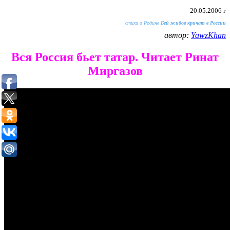
20.05.2006 г
стихи о Родине
Бей жидов кричат в России
автор:
YawzKhan
Вся Россия бьет татар. Читает Ринат
Миргазов