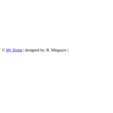
©
My Home
| designed by: R. Mirgazov |