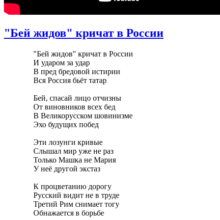
"Бей жидов" кричат в России
"Бей жидов" кричат в России
И ударом за удар
В пред бредовой истирии
Вся Россия бьёт татар
Бей, спасай лицо отчизны
От виновников всех бед
В Великорусском шовинизме
Эхо будущих побед
Эти лозунги кривые
Слышал мир уже не раз
Только Машка не Мария
У неё другой экстаз
К процветанию дорогу
Русский видит не в труде
Третий Рим снимает тогу
Обнажается в борьбе