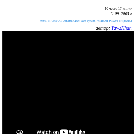
10 часов 17 минут
11.09. 2005 г
стихи о Родине
Я слышал азан над аулом. Читает Ринат Миргазов
автор:
YawzKhan