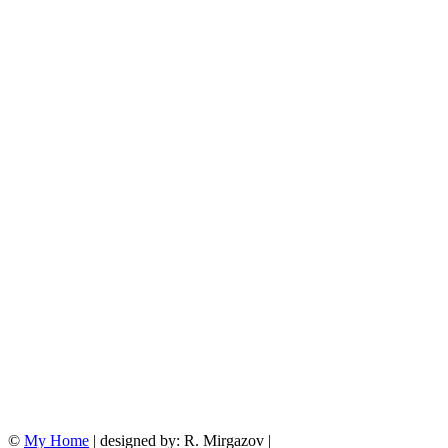
©
My Home
| designed by: R. Mirgazov |