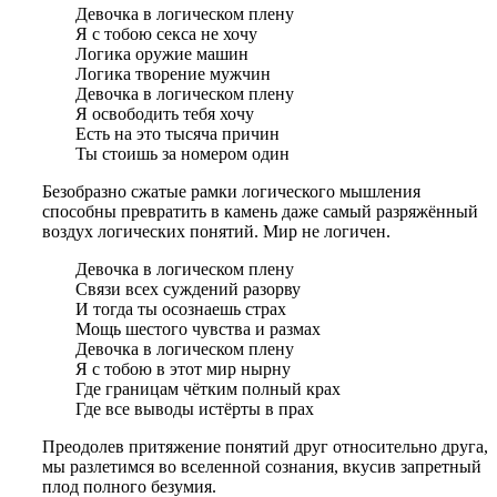
Девочка в логическом плену
Я с тобою секса не хочу
Логика оружие машин
Логика творение мужчин
Девочка в логическом плену
Я освободить тебя хочу
Есть на это тысяча причин
Ты стоишь за номером один
Безобразно сжатые рамки логического мышления
способны превратить в камень даже самый разряжённый
воздух логических понятий. Мир не логичен.
Девочка в логическом плену
Связи всех суждений разорву
И тогда ты осознаешь страх
Мощь шестого чувства и размах
Девочка в логическом плену
Я с тобою в этот мир нырну
Где границам чётким полный крах
Где все выводы истёрты в прах
Преодолев притяжение понятий друг относительно друга,
мы разлетимся во вселенной сознания, вкусив запретный
плод полного безумия.