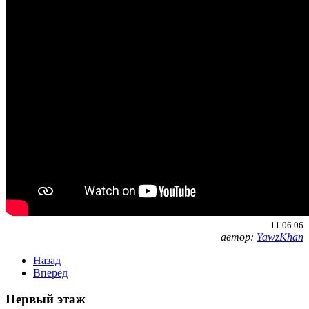
11.06.06
автор:
YawzKhan
Назад
Вперёд
Первый этаж