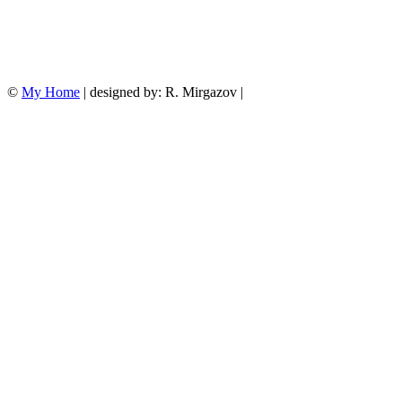
©
My Home
| designed by: R. Mirgazov |