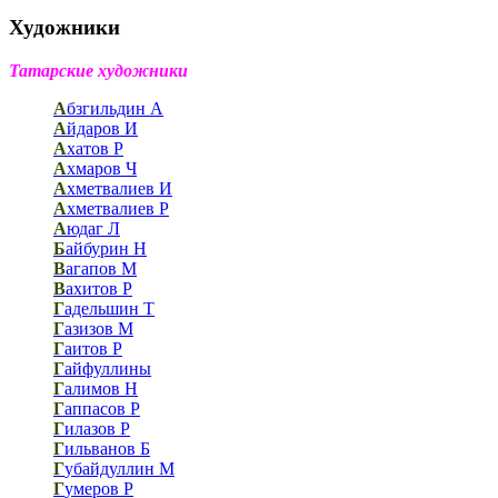
Художники
Татарские художники
А
бзгильдин А
А
йдаров И
А
хатов Р
А
хмаров Ч
А
хметвалиев И
А
хметвалиев Р
А
юдаг Л
Б
айбурин Н
В
агапов М
В
ахитов Р
Г
адельшин Т
Г
азизов М
Г
аитов Р
Г
айфуллины
Г
алимов Н
Г
аппасов Р
Г
илазов Р
Г
ильванов Б
Г
убайдуллин М
Г
умеров Р