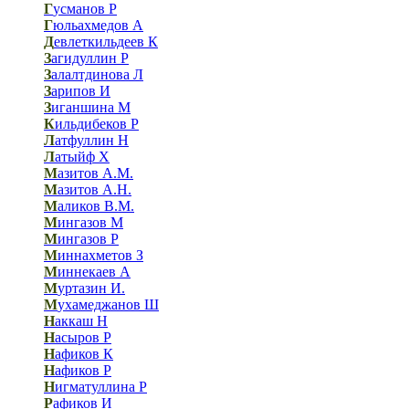
Г
усманов Р
Г
юльахмедов А
Д
евлеткильдеев К
З
агидуллин Р
З
алалтдинова Л
З
арипов И
З
иганшина М
К
ильдибеков Р
Л
атфуллин Н
Л
атыйф Х
М
азитов А.М.
М
азитов А.Н.
М
аликов В.М.
М
ингазов М
М
ингазов Р
М
иннахметов З
М
иннекаев А
М
уртазин И.
М
ухамеджанов Ш
Н
аккаш Н
Н
асыров Р
Н
афиков К
Н
афиков Р
Н
игматуллина Р
Р
афиков И