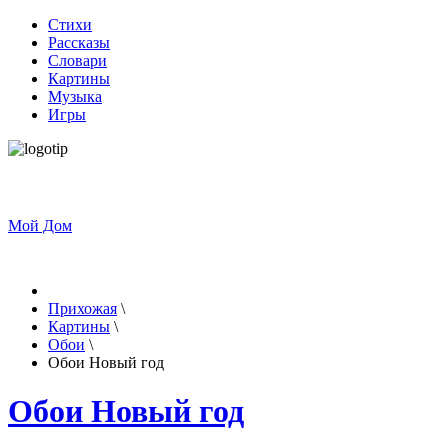
Стихи
Рассказы
Словари
Картины
Музыка
Игры
Мой Дом
Прихожая
\
Картины
\
Обои
\
Обои Новый год
Обои Новый год